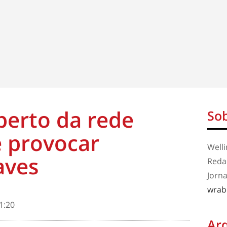
 perto da rede
Sob
e provocar
Well
aves
Redaç
Jorna
wrab
1:20
Ar