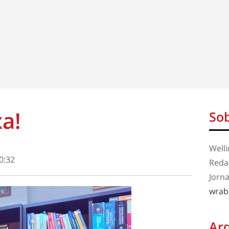
a!
Sob
Well
0:32
Redaç
Jorna
wrab
Ar