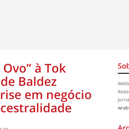
 Ovo” à Tok
Sob
ide Baldez
Well
rise em negócio
Redaç
Jorna
cestralidade
wrab
Ar