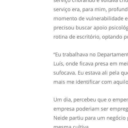
serviço chorando e voltava ch
serviço era, para mim, profun
momento de vulnerabilidade e
precisou buscar apoio psicológ
rotina de escritório, optando
“Eu trabalhava no Departamen
Luís, onde ficava presa em me
sufocava. Eu estava ali pela q
mais me identificar com aquilo
Um dia, percebeu que o empen
empresa poderiam ser emprega
Neide partiu para um negócio p
mesma cultiva.