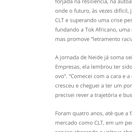
forjada na resiliência, na aut
onde o futuro, às vezes difícil,
CLT e superando uma crise pess
fundando a Tok Africano, uma 
mas promove “letramento raci
A jornada de Neide já soma s
Empresas, ela lembrou ter sido
ovo”. “Comecei com a cara e a 
cresceu e cheguei a ter um pon
precisei rever a trajetória e b
Foram quatro anos, até que a f
mercado como CLT, em um perío