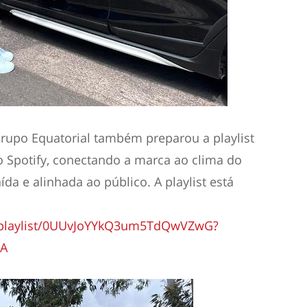
upo Equatorial também preparou a playlist
o Spotify, conectando a marca ao clima do
da e alinhada ao público. A playlist está
m/playlist/0UUvJoYYkQ3um5TdQwVZwG?
IA