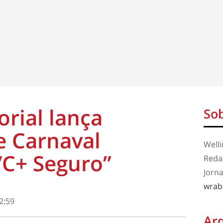
rial lança
Sob
 Carnaval
Well
VC+ Seguro”
Redaç
Jorna
wrab
2:59
Ar