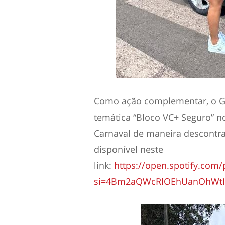
Como ação complementar, o Gr
temática “Bloco VC+ Seguro” n
Carnaval de maneira descontraí
disponível neste
link:
https://open.spotify.co
si=4Bm2aQWcRlOEhUanOhWt