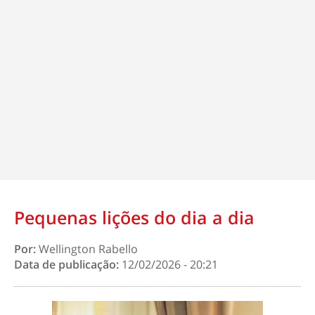
Pequenas lições do dia a dia
Por:
Wellington Rabello
Data de publicação:
12/02/2026 - 20:21