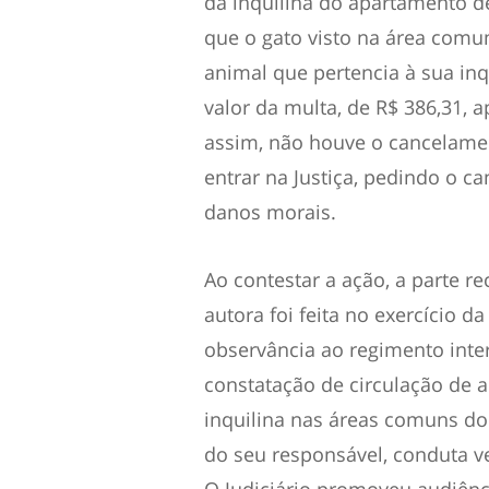
da inquilina do apartamento de
que o gato visto na área comu
animal que pertencia à sua in
valor da multa, de R$ 386,31, 
assim, não houve o cancelamen
entrar na Justiça, pedindo o c
danos morais.
Ao contestar a ação, a parte r
autora foi feita no exercício 
observância ao regimento int
constatação de circulação de 
inquilina nas áreas comuns d
do seu responsável, conduta v
O Judiciário promoveu audiênc