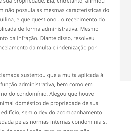
 sua propriedade. Ela, entretanto, afirmou
m não possuía as mesmas características do
quilina, e que questionou o recebimento do
aplicada de forma administrativa. Mesmo
to da infração. Diante disso, resolveu
ancelamento da multa e indenização por
eclamada sustentou que a multa aplicada à
da função administrativa, bem como em
erno do condomínio. Alegou que houve
animal doméstico de propriedade de sua
o edifício, sem o devido acompanhamento
edada pelas normas internas condominiais.
ia de conciliação, mas as partes não