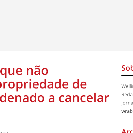
que não
Sob
ropriedade de
Well
denado a cancelar
Redaç
Jorna
wrab
Ar