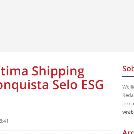
tima Shipping
Sob
onquista Selo ESG
Well
Redaç
Jorna
wrab
8:41
Ar