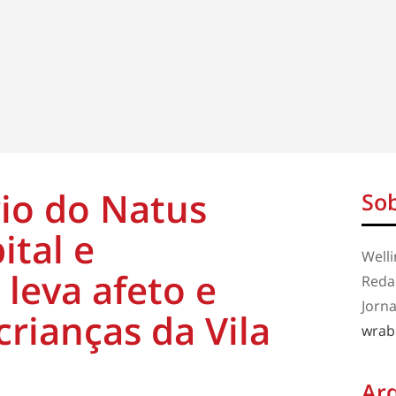
rio do Natus
Sob
tal e
Well
leva afeto e
Redaç
Jorna
crianças da Vila
wrab
Ar