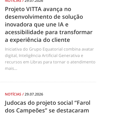
NOTÍCIAS
/
29.07.2026
Projeto VITTA avança no
desenvolvimento de solução
inovadora que une IA e
acessibilidade para transformar
a experiência do cliente
Iniciativa do Grupo Equatorial combina avatar
digital, Inteligência Artificial Generativa e
recursos em Libras para tornar o atendimento
mais...
NOTÍCIAS
/
29.07.2026
Judocas do projeto social “Farol
dos Campeões” se destacaram