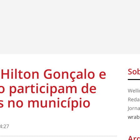
Hilton Gonçalo e
Sob
o participam de
Well
s no município
Redaç
Jorna
wrab
4:27
Ar