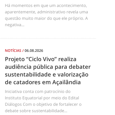
Há momentos em que um acontecimento,
aparentemente, administrativo revela uma
questão muito maior do que ele próprio. A
negativa...
NOTÍCIAS
/
06.08.2026
Projeto “Ciclo Vivo” realiza
audiência pública para debater
sustentabilidade e valorização
de catadores em Açailândia
Iniciativa conta com patrocínio do
Instituto Equatorial por meio do Edital
Diálogos Com o objetivo de fortalecer o
debate sobre sustentabilidade...