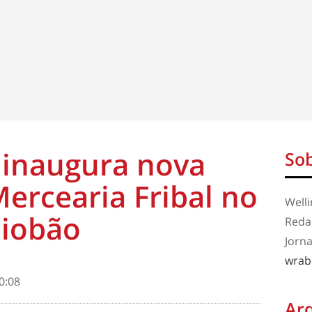
 inaugura nova
Sob
ercearia Fribal no
Well
iobão
Redaç
Jorna
wrab
0:08
Ar