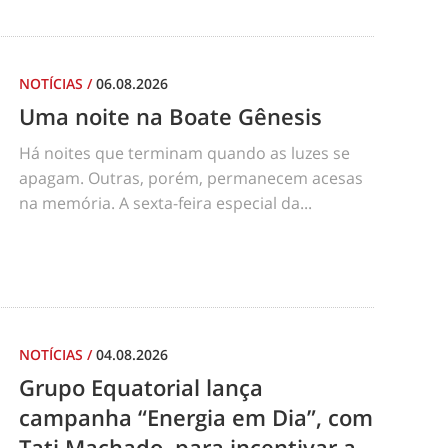
NOTÍCIAS
/
06.08.2026
Uma noite na Boate Gênesis
Há noites que terminam quando as luzes se
apagam. Outras, porém, permanecem acesas
na memória. A sexta-feira especial da...
NOTÍCIAS
/
04.08.2026
Grupo Equatorial lança
campanha “Energia em Dia”, com
Tati Machado, para incentivar a