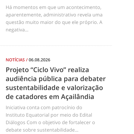
Há momentos em que um acontecimento,
aparentemente, administrativo revela uma
questão muito maior do que ele próprio. A
negativa...
NOTÍCIAS
/
06.08.2026
Projeto “Ciclo Vivo” realiza
audiência pública para debater
sustentabilidade e valorização
de catadores em Açailândia
Iniciativa conta com patrocínio do
Instituto Equatorial por meio do Edital
Diálogos Com o objetivo de fortalecer o
debate sobre sustentabilidade...