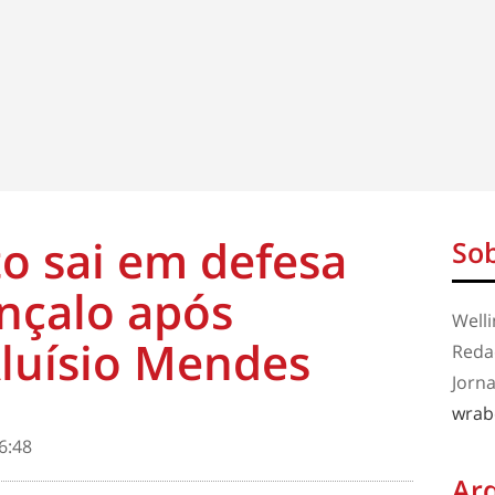
o sai em defesa
Sob
nçalo após
Well
luísio Mendes
Redaç
Jorna
wrab
6:48
Ar