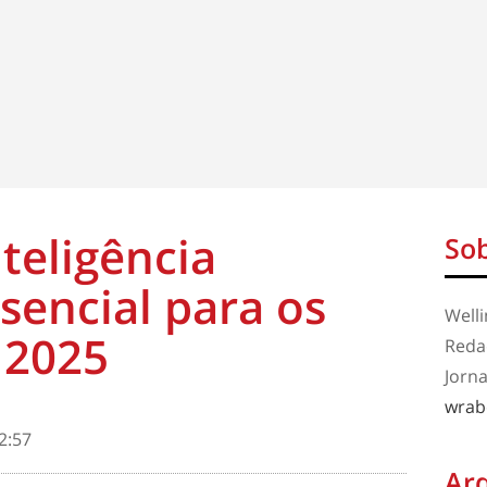
teligência
Sob
essencial para os
Well
 2025
Redaç
Jorna
wrab
2:57
Ar