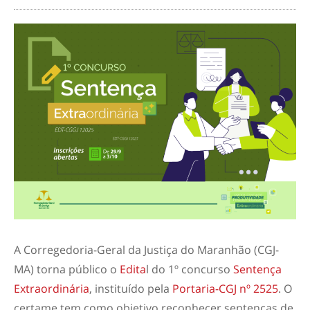
A Corregedoria-Geral da Justiça do Maranhão (CGJ-
MA) torna público o
Edita
l do 1º concurso
Sentença
Extraordinária
, instituído pela
Portaria-CGJ nº 2525
. O
certame tem como objetivo reconhecer sentenças de