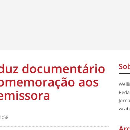
duz documentário
Sob
comemoração aos
Well
emissora
Redaç
Jorna
wrab
1:58
Ar