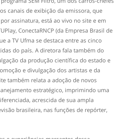
o programa SEM Filtro, um dos carros-chefes
s canais de exibição da emissora, que
por assinatura, está ao vivo no site e em
TUPlay, ConectaRNCP (da Empresa Brasil de
e a TV Ufma se destaca entre as cinco
idas do país. A diretora fala também do
lgação da produção científica do estado e
romoção e divulgação dos artistas e da
eite também relata a adoção de novos
lanejamento estratégico, imprimindo uma
iferenciada, acrescida de sua ampla
evisão brasileira, nas funções de repórter,
s e experiências marcantes dessa