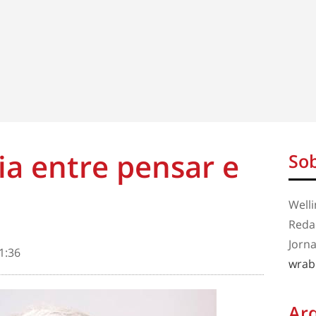
ia entre pensar e
Sob
Well
Redaç
Jorna
1:36
wrab
Ar