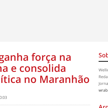
ganha força na
Sob
a e consolida
Well
lítica no Maranhão
Redaç
Jorna
wrab
0:03
Ar