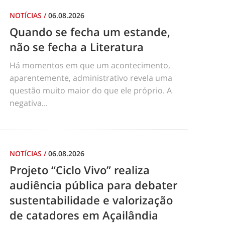
NOTÍCIAS
/
06.08.2026
Quando se fecha um estande,
não se fecha a Literatura
Há momentos em que um acontecimento,
aparentemente, administrativo revela uma
questão muito maior do que ele próprio. A
negativa...
NOTÍCIAS
/
06.08.2026
Projeto “Ciclo Vivo” realiza
audiência pública para debater
sustentabilidade e valorização
de catadores em Açailândia