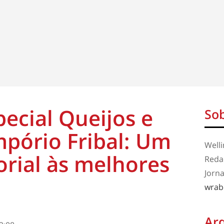
ecial Queijos e
Sob
pório Fribal: Um
Well
orial às melhores
Redaç
Jorna
wrab
Ar