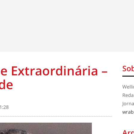
e Extraordinária –
Sob
de
Well
Redaç
Jorna
1:28
wrab
Ar