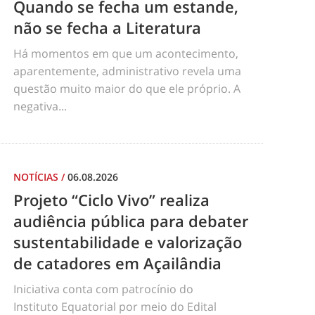
Quando se fecha um estande,
não se fecha a Literatura
Há momentos em que um acontecimento,
aparentemente, administrativo revela uma
questão muito maior do que ele próprio. A
negativa...
NOTÍCIAS
/
06.08.2026
Projeto “Ciclo Vivo” realiza
audiência pública para debater
sustentabilidade e valorização
de catadores em Açailândia
Iniciativa conta com patrocínio do
Instituto Equatorial por meio do Edital