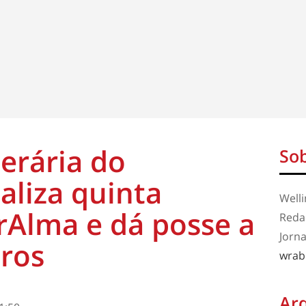
erária do
Sob
liza quinta
Well
rAlma e dá posse a
Redaç
Jorna
ros
wrab
Ar