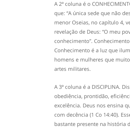
A 2ª coluna é o CONHECIMENTO.
que: “A única sede que não de
menor Oseias, no capítulo 4, v
revelação de Deus: “O meu pov
conhecimento”. Conhecimento il
Conhecimento é a luz que ilum
homens e mulheres que muito t
artes militares.
A 3ª coluna é a DISCIPLINA. Dis
obediência, prontidão, eficiênc
excelência. Deus nos ensina 
com decência (1 Co 14:40). Esse
bastante presente na história