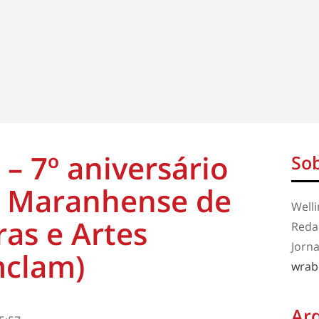
 – 7º aniversário
Sob
 Maranhense de
Well
ras e Artes
Redaç
Jorna
mclam)
wrab
Ar