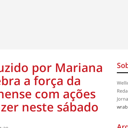
uzido por Mariana
Sob
bra a força da
Well
nense com ações
Redaç
Jorna
azer neste sábado
wrab
Ar