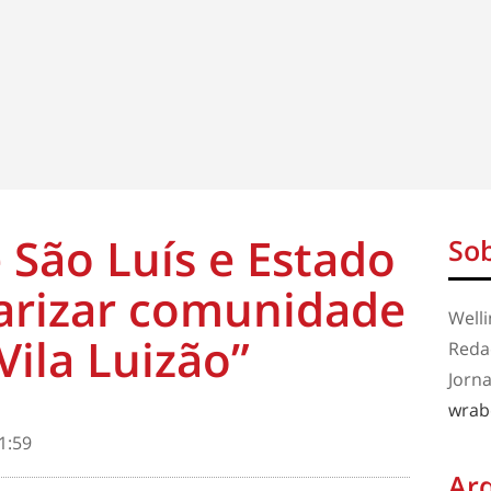
 São Luís e Estado
Sob
arizar comunidade
Well
Vila Luizão”
Redaç
Jorna
wrab
1:59
Ar