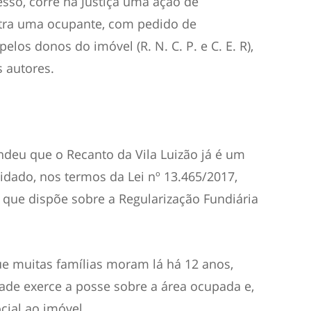
so, corre na Justiça uma ação de
tra uma ocupante, com pedido de
los donos do imóvel (R. N. C. P. e C. E. R),
 autores.
endeu que o Recanto da Vila Luizão já é um
idado, nos termos da Lei nº 13.465/2017,
 que dispõe sobre a Regularização Fundiária
ue muitas famílias moram lá há 12 anos,
de exerce a posse sobre a área ocupada e,
ocial ao imóvel.