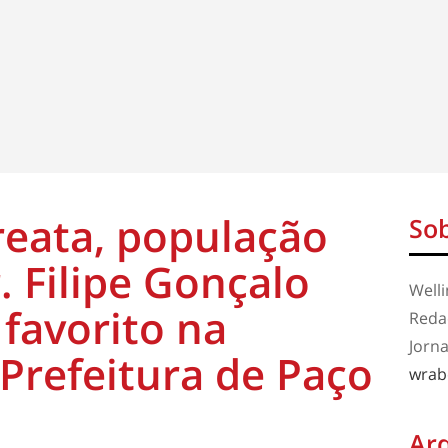
eata, população
Sob
. Filipe Gonçalo
Well
 favorito na
Redaç
Jorna
 Prefeitura de Paço
wrab
Ar