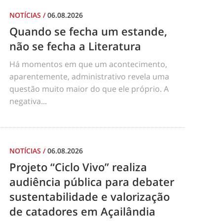
NOTÍCIAS
/
06.08.2026
Quando se fecha um estande,
não se fecha a Literatura
Há momentos em que um acontecimento,
aparentemente, administrativo revela uma
questão muito maior do que ele próprio. A
negativa...
NOTÍCIAS
/
06.08.2026
Projeto “Ciclo Vivo” realiza
audiência pública para debater
sustentabilidade e valorização
de catadores em Açailândia