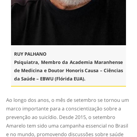
RUY PALHANO
Psiquiatra, Membro da Academia Maranhense
de Medicina e Doutor Honoris Causa – Ciências
da Saúde – EBWU (Flórida EUA).
Ao longo dos anos, o mês de setembro se tornou um
marco importante para a conscientização sobre a
prevenção ao suicídio. Desde 2015, o
setembro
Amarelo
tem sido uma campanha essencial no Brasil
e no mundo, promovendo discussões sobre saúde