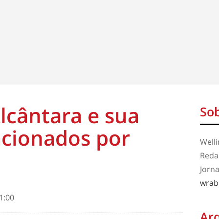
Alcântara e sua
Sob
acionados por
Well
Redaç
Jorna
wrab
1:00
Ar