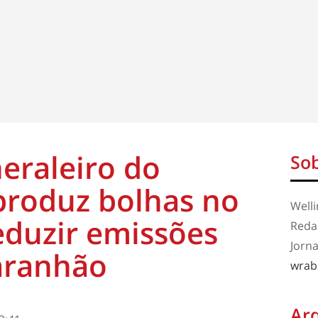
eraleiro do
Sob
roduz bolhas no
Well
eduzir emissões
Redaç
Jorna
aranhão
wrab
Ar