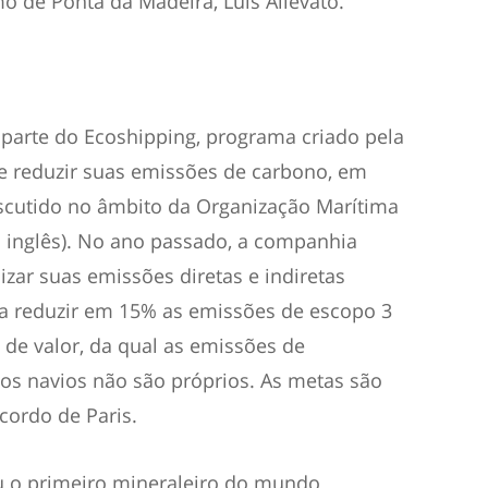
o de Ponta da Madeira, Luís Allevato.
z parte do Ecoshipping, programa criado pela
de reduzir suas emissões de carbono, em
scutido no âmbito da Organização Marítima
m inglês). No ano passado, a companhia
zar suas emissões diretas e indiretas
da reduzir em 15% as emissões de escopo 3
a de valor, da qual as emissões de
 os navios não são próprios. As metas são
ordo de Paris.
u o primeiro mineraleiro do mundo