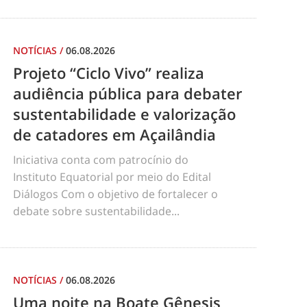
NOTÍCIAS
/
06.08.2026
Projeto “Ciclo Vivo” realiza
audiência pública para debater
sustentabilidade e valorização
de catadores em Açailândia
Iniciativa conta com patrocínio do
Instituto Equatorial por meio do Edital
Diálogos Com o objetivo de fortalecer o
debate sobre sustentabilidade...
NOTÍCIAS
/
06.08.2026
Uma noite na Boate Gênesis