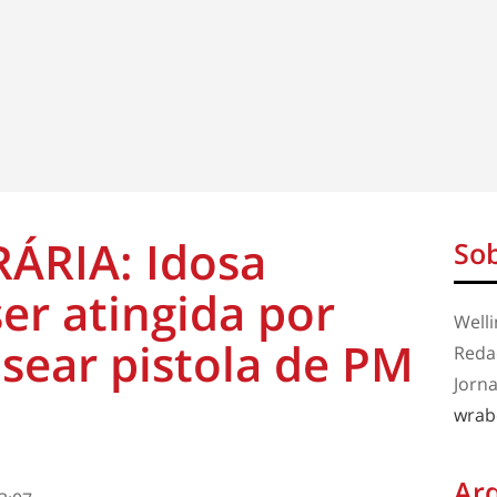
ÁRIA: Idosa
Sob
er atingida por
Well
sear pistola de PM
Redaç
Jorna
wrab
Ar