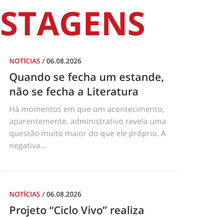
STAGENS
NOTÍCIAS
/
06.08.2026
Quando se fecha um estande,
não se fecha a Literatura
Há momentos em que um acontecimento,
aparentemente, administrativo revela uma
questão muito maior do que ele próprio. A
negativa...
NOTÍCIAS
/
06.08.2026
Projeto “Ciclo Vivo” realiza