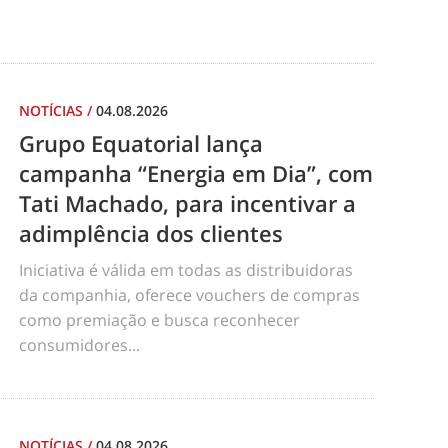
NOTÍCIAS
/
04.08.2026
Grupo Equatorial lança
campanha “Energia em Dia”, com
Tati Machado, para incentivar a
adimplência dos clientes
Iniciativa é válida em todas as distribuidoras
da companhia, oferece vouchers de compras
como premiação e busca reconhecer
consumidores...
NOTÍCIAS
/
04.08.2026