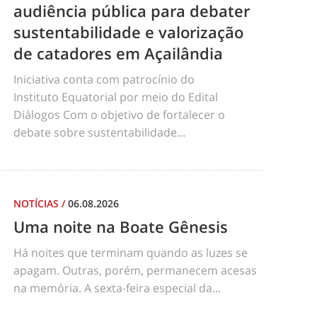
audiência pública para debater
sustentabilidade e valorização
de catadores em Açailândia
Iniciativa conta com patrocínio do
Instituto Equatorial por meio do Edital
Diálogos Com o objetivo de fortalecer o
debate sobre sustentabilidade...
NOTÍCIAS
/
06.08.2026
Uma noite na Boate Gênesis
Há noites que terminam quando as luzes se
apagam. Outras, porém, permanecem acesas
na memória. A sexta-feira especial da...