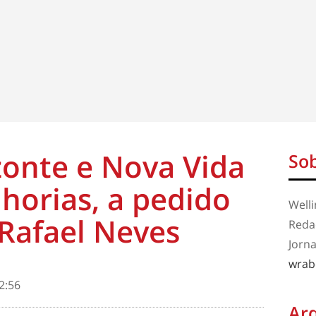
onte e Nova Vida
Sob
horias, a pedido
Well
Rafael Neves
Redaç
Jorna
wrab
2:56
Ar