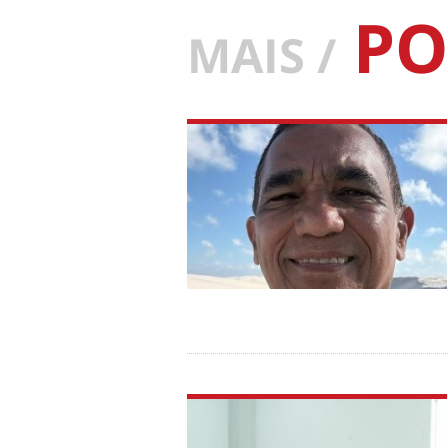
PO
MAIS /