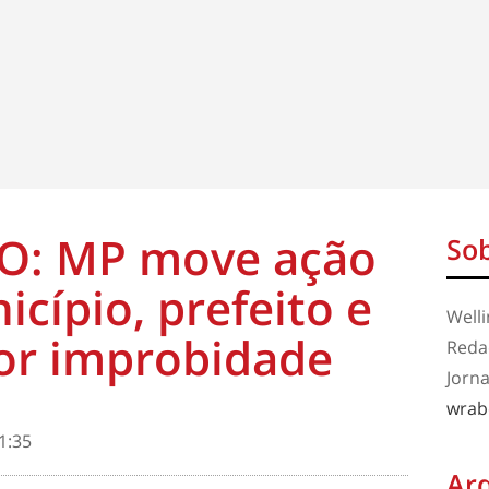
O: MP move ação
Sob
cípio, prefeito e
Well
por improbidade
Redaç
Jorna
wrab
1:35
Ar