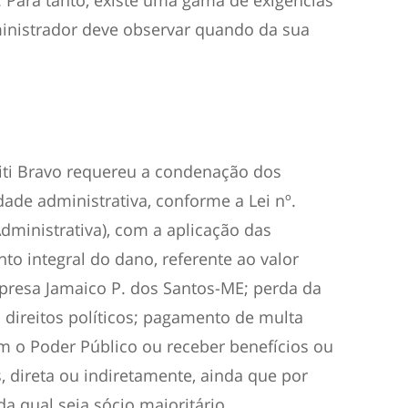
. Para tanto, existe uma gama de exigências
dministrador deve observar quando da sua
riti Bravo requereu a condenação dos
ade administrativa, conforme a Lei nº.
dministrativa), com a aplicação das
to integral do dano, referente ao valor
presa Jamaico P. dos Santos-ME; perda da
 direitos políticos; pagamento de multa
com o Poder Público ou receber benefícios ou
os, direta ou indiretamente, ainda que por
a qual seja sócio majoritário.