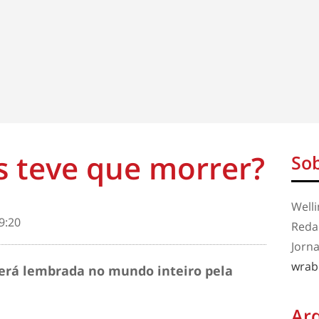
s teve que morrer?
Sob
Well
9:20
Redaç
Jorna
wrab
será
lembrada no mundo inteiro pela
Ar