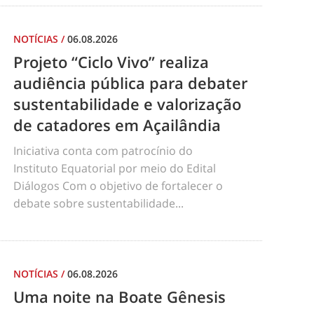
NOTÍCIAS
/
06.08.2026
Projeto “Ciclo Vivo” realiza
audiência pública para debater
sustentabilidade e valorização
de catadores em Açailândia
Iniciativa conta com patrocínio do
Instituto Equatorial por meio do Edital
Diálogos Com o objetivo de fortalecer o
debate sobre sustentabilidade...
NOTÍCIAS
/
06.08.2026
Uma noite na Boate Gênesis