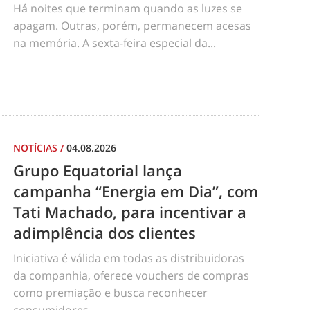
Há noites que terminam quando as luzes se
apagam. Outras, porém, permanecem acesas
na memória. A sexta-feira especial da...
NOTÍCIAS
/
04.08.2026
Grupo Equatorial lança
campanha “Energia em Dia”, com
Tati Machado, para incentivar a
adimplência dos clientes
Iniciativa é válida em todas as distribuidoras
da companhia, oferece vouchers de compras
como premiação e busca reconhecer