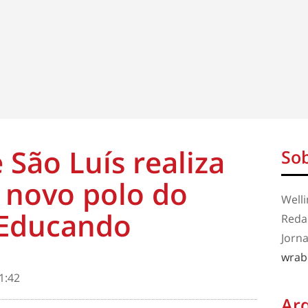
 São Luís realiza
Sob
a novo polo do
Well
 Educando
Redaç
Jorna
wrab
1:42
Ar