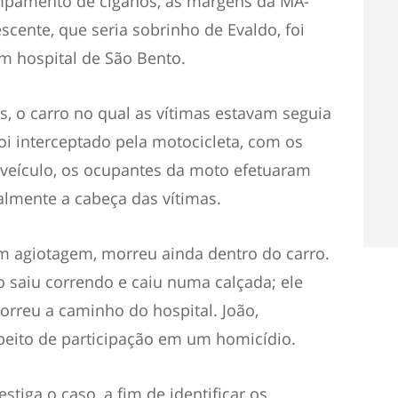
pamento de ciganos, às margens da MA-
scente, que seria sobrinho de Evaldo, foi
m hospital de São Bento.
, o carro no qual as vítimas estavam seguia
oi interceptado pela motocicleta, com os
 veículo, os ocupantes da moto efetuaram
palmente a cabeça das vítimas.
om agiotagem, morreu ainda dentro do carro.
o saiu correndo e caiu numa calçada; ele
orreu a caminho do hospital. João,
peito de participação em um homicídio.
estiga o caso, a fim de identificar os