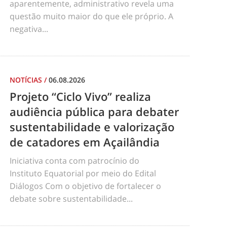
aparentemente, administrativo revela uma
questão muito maior do que ele próprio. A
negativa...
NOTÍCIAS
/
06.08.2026
Projeto “Ciclo Vivo” realiza
audiência pública para debater
sustentabilidade e valorização
de catadores em Açailândia
Iniciativa conta com patrocínio do
Instituto Equatorial por meio do Edital
Diálogos Com o objetivo de fortalecer o
debate sobre sustentabilidade...