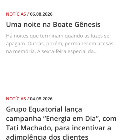
NOTÍCIAS
/
06.08.2026
Uma noite na Boate Gênesis
Há noites que terminam quando as luzes se
apagam. Outras, porém, permanecem acesas
na memória. A sexta-feira especial da...
NOTÍCIAS
/
04.08.2026
Grupo Equatorial lança
campanha “Energia em Dia”, com
Tati Machado, para incentivar a
adimplência dos clientes