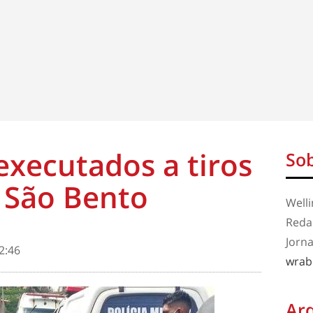
executados a tiros
Sob
 São Bento
Well
Redaç
Jorna
2:46
wrab
Ar