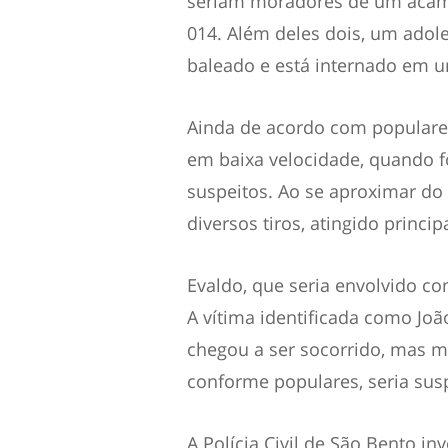
seriam moradores de um acam
014. Além deles dois, um adole
baleado e está internado em u
Ainda de acordo com populares
em baixa velocidade, quando f
suspeitos. Ao se aproximar do
diversos tiros, atingido princi
Evaldo, que seria envolvido c
A vítima identificada como Joã
chegou a ser socorrido, mas m
conforme populares, seria sus
A Polícia Civil de São Bento inv