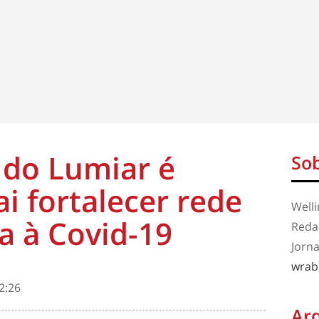
 do Lumiar é
Sob
i fortalecer rede
Well
ia à Covid-19
Redaç
Jorna
wrab
2:26
Ar