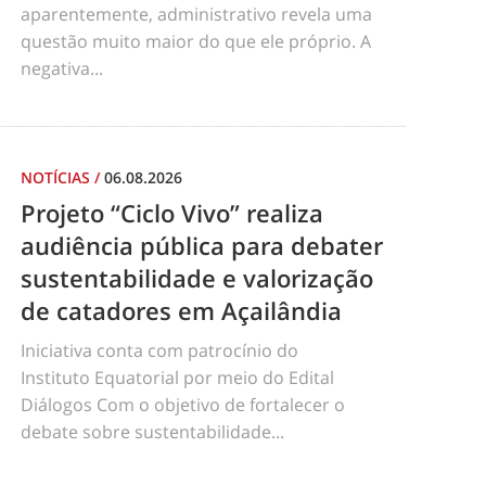
aparentemente, administrativo revela uma
questão muito maior do que ele próprio. A
negativa...
NOTÍCIAS
/
06.08.2026
Projeto “Ciclo Vivo” realiza
audiência pública para debater
sustentabilidade e valorização
de catadores em Açailândia
Iniciativa conta com patrocínio do
Instituto Equatorial por meio do Edital
Diálogos Com o objetivo de fortalecer o
debate sobre sustentabilidade...