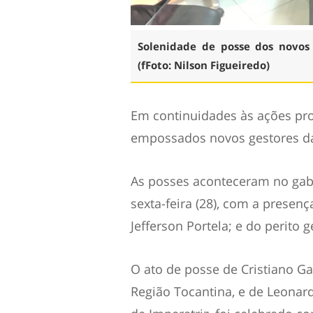
Solenidade de posse dos novos 
(fFoto: Nilson Figueiredo)
Em continuidades às ações pro
empossados novos gestores da 
As posses aconteceram no gabi
sexta-feira (28), com a presenç
Jefferson Portela; e do perito g
O ato de posse de Cristiano Gar
Região Tocantina, e de Leonardo