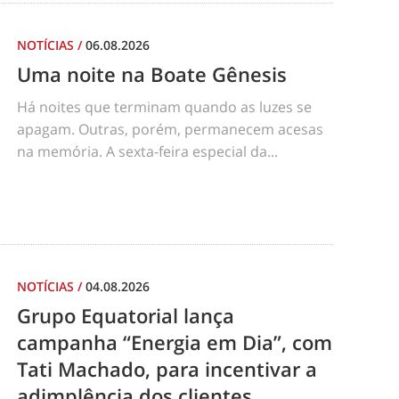
NOTÍCIAS
/
06.08.2026
Uma noite na Boate Gênesis
Há noites que terminam quando as luzes se
apagam. Outras, porém, permanecem acesas
na memória. A sexta-feira especial da...
NOTÍCIAS
/
04.08.2026
Grupo Equatorial lança
campanha “Energia em Dia”, com
Tati Machado, para incentivar a
adimplência dos clientes