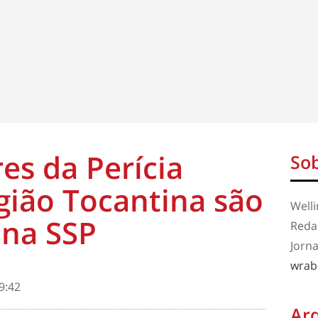
es da Perícia
Sob
egião Tocantina são
Well
na SSP
Redaç
Jorna
wrab
9:42
Ar