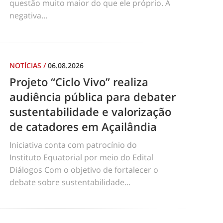
questão muito maior do que ele próprio. A
negativa...
NOTÍCIAS
/
06.08.2026
Projeto “Ciclo Vivo” realiza
audiência pública para debater
sustentabilidade e valorização
de catadores em Açailândia
Iniciativa conta com patrocínio do
Instituto Equatorial por meio do Edital
Diálogos Com o objetivo de fortalecer o
debate sobre sustentabilidade...