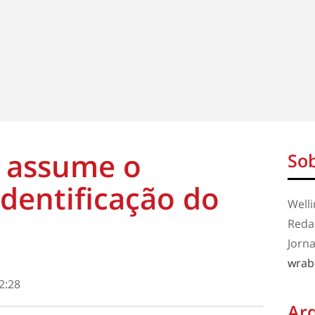
r assume o
Sob
Identificação do
Well
Redaç
Jorna
wrab
2:28
Ar