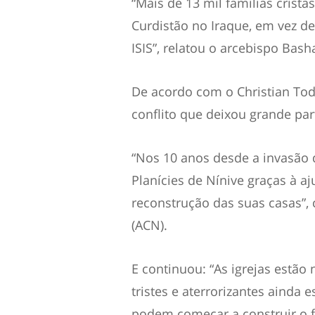
“Mais de 13 mil famílias crist
Curdistão no Iraque, em vez de
ISIS”, relatou o arcebispo Bash
De acordo com o Christian To
conflito que deixou grande par
“Nos 10 anos desde a invasão d
Planícies de Nínive graças à a
reconstrução das suas casas”, 
(ACN).
E continuou: “As igrejas estã
tristes e aterrorizantes ainda 
podem começar a construir o f