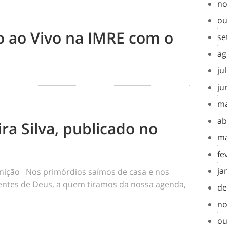
no
ou
to ao Vivo na IMRE com o
se
ag
ju
ju
ma
ab
ra Silva, publicado no
ma
fe
ja
inição Nos primórdios saímos de casa e nos
tes de Deus, a quem tiramos da nossa agenda,
de
no
ou