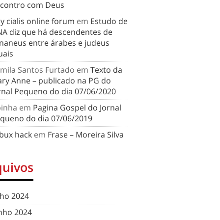
contro com Deus
y cialis online forum
em
Estudo de
A diz que há descendentes de
naneus entre árabes e judeus
uais
mila Santos Furtado
em
Texto da
ry Anne – publicado na PG do
rnal Pequeno do dia 07/06/2020
binha
em
Pagina Gospel do Jornal
queno do dia 07/06/2019
bux hack
em
Frase – Moreira Silva
quivos
lho 2024
nho 2024