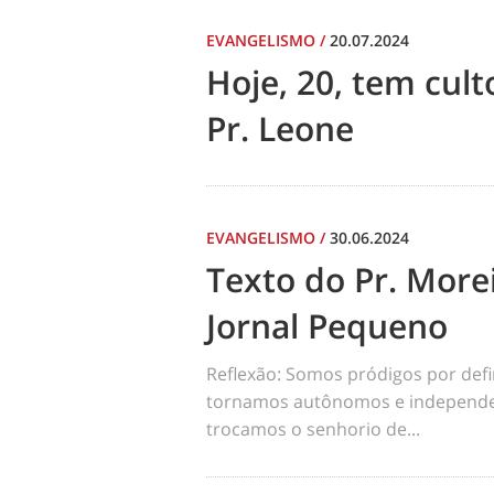
EVANGELISMO
/
20.07.2024
Hoje, 20, tem cul
Pr. Leone
EVANGELISMO
/
30.06.2024
Texto do Pr. Morei
Jornal Pequeno
Reflexão: Somos pródigos por def
tornamos autônomos e independen
trocamos o senhorio de...