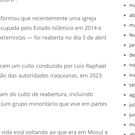
ma
ab
informou que recentemente uma igreja
ma
 ocupada pelo Estado Islâmico em 2014 e
fe
remistas — foi reaberta no dia 5 de abril
ja
de
no
raram um culto conduzido por Lois Raphael
ou
ção das autoridades iraquianas, em 2023.
se
am do culto de reabertura, incluindo
ag
 (um grupo minoritário que vive em partes
ju
ju
ma
 vida está voltando ao que era em Mosul e
ab