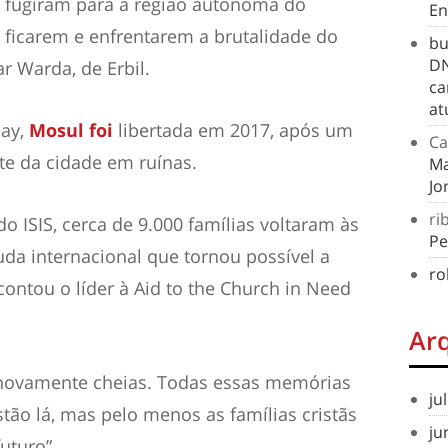
ãs fugiram para a região autônoma do
En
 ficarem e enfrentarem a brutalidade do
bu
DN
ar Warda, de Erbil.
ca
at
day,
Mosul foi
libertada em 2017, após um
Ca
te da cidade em ruínas.
Ma
Jo
ri
o ISIS, cerca de 9.000 famílias voltaram às
Pe
juda internacional que tornou possível a
ro
contou o líder à Aid to the Church in Need
Ar
o novamente cheias. Todas essas memórias
ju
estão lá, mas pelo menos as famílias cristãs
ju
uturo”.