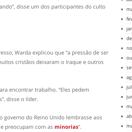
nando”, disse um dos participantes do culto
ma
fe
ja
de
no
resso, Warda explicou que “a pressão de ser
ou
muitos cristãos deixaram o Iraque e outros
se
ag
ju
ara encontrar trabalho. “Eles pedem
ju
 disse o líder.
ma
ab
 o governo do Reino Unido lembrasse aos
ma
 “se preocupam com as
minorias
”.