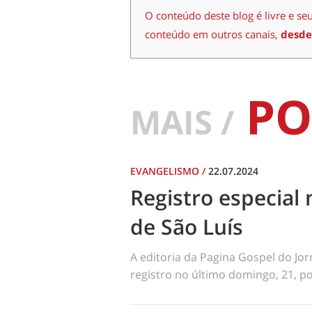
O conteúdo deste blog é livre e se
conteúdo em outros canais,
desde
PO
MAIS /
EVANGELISMO
/
22.07.2024
Registro especial 
de São Luís
A editoria da Pagina Gospel do Jo
registro no último domingo, 21, por