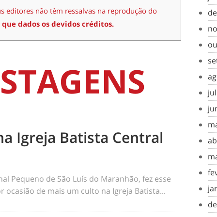
us editores não têm ressalvas na reprodução do
de
 que dados os devidos créditos.
no
ou
se
STAGENS
ag
ju
ju
ma
na Igreja Batista Central
ab
ma
fe
rnal Pequeno de São Luís do Maranhão, fez esse
ja
 ocasião de mais um culto na Igreja Batista...
de