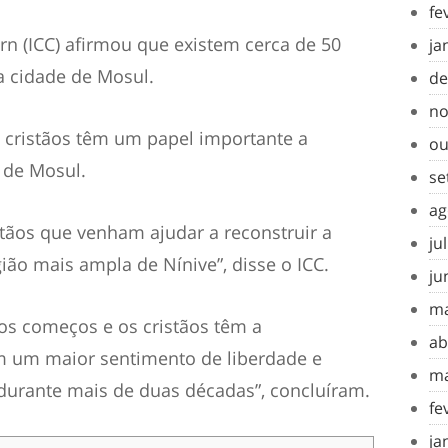
fe
ern (ICC) afirmou que existem cerca de 50
ja
na cidade de Mosul.
de
no
s cristãos têm um papel importante a
ou
 de Mosul.
se
ag
stãos que venham ajudar a reconstruir a
ju
ão mais ampla de Nínive”, disse o ICC.
ju
ma
vos começos e os cristãos têm a
ab
m um maior sentimento de liberdade e
ma
 durante mais de duas décadas”, concluíram.
fe
ja