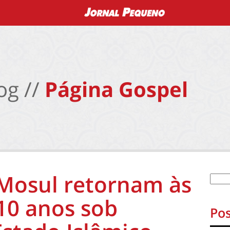
og //
Página Gospel
 Mosul retornam às
 10 anos sob
Pos