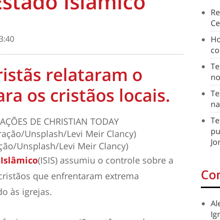
stado Islâmico
Re
Ce
3:40
Ho
co
Te
istãs relataram o
no
a os cristãos locais.
Te
na
Te
AÇÕES DE CHRISTIAN TODAY
pu
Jo
ação/Unsplash/Levi Meir Clancy)
 Islâmico
(ISIS) assumiu o controle sobre a
Co
cristãos que enfrentaram extrema
o às igrejas.
Al
Ig