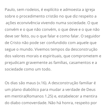
Paulo
,
sem rodeios
,
é explícito
e
admoesta a igreja
sobre o procedimento
cristão no que diz respeito
a
ações e
convivência
vivendo
n
uma sociedade. O que
convém e o que não convém, o q
ue deve e o que não
deve
ser feito, ou o que falar e como falar. O seguidor
de Cristo não pode ser confundido com aquele que
segue o mundo.
Vivemos tempos d
a desconstrução
dos
valores morai
s e
espirituais, q
ue comprometem e
prejudicam gravemente
as
famílias
,
casamento
s e a
sociedade como um todo
.
Os dias são maus
(v.16).
A desconstrução familiar
é
um plano diabólico para mudar a verdade de Deus
em mentira
(Romanos 1.25)
e
,
estabelecer
a mentira
do diabo como
verdade.
Não há honra, respeito por