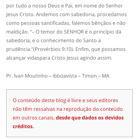
por tudo
a nosso Deus e Pai, em nome do Senhor
Jesus Cristo. Andemos com sabedoria, procedamos
como pessoas santificadas, falemos bênçãos e não
maldição. “
– O temor do SENHOR é o princípio da
sabedoria, e o conhecimento do Santo a
prudência.
”
(
Provérbios 9:10
)
.
Enfim, q
ue possamos
alcançar vidas
para Cristo Jesus
agindo assim.
Pr. Ivan Moutinho – ibboavista – Timon – MA
O conteúdo deste blog é livre e seus editores
não têm ressalvas na reprodução do conteúdo
em outros canais,
desde que dados os devidos
créditos.