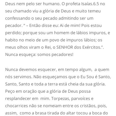
Deus nem
pelo ser humano. O profeta Isaías.6.5 no
seu chamado viu a glória de Deus e muito temeu
confessando o seu pecado admitindo ser um
pecador. “
– Então disse eu: Ai de mim! Pois estou
perdido; porque sou um homem de lábios impuros, e
habito no meio de um povo de impuros lábios; os
meus olhos viram o Rei, o SENHOR dos Exércitos.
”.
Nunca esqueça: somos pecadores!
N
unca devemos esquecer, em tempo algum, a quem
nós servimos. Não esqueçamos que o Eu Sou é Santo,
Santo, Santo e toda a terra está cheia da sua glória.
P
eço
em oração
q
ue a glória de
Deus possa
resplandecer em mim
. T
orpezas, parvoíces e
chocarrices
não se nomeiam entre os cristãos, pois,
assim, como a brasa tirada do altar tocou a boca do