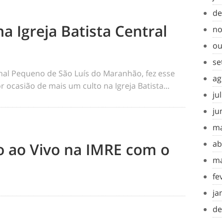
de
na Igreja Batista Central
no
ou
se
rnal Pequeno de São Luís do Maranhão, fez esse
ag
 ocasião de mais um culto na Igreja Batista...
ju
ju
ma
ab
to ao Vivo na IMRE com o
ma
fe
ja
de