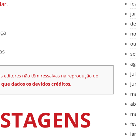
dar
.
fe
ja
de
nça
no
ou
as
se
ag
ju
us editores não têm ressalvas na reprodução do
ju
 que dados os devidos créditos.
ma
ab
STAGENS
ma
fe
ja