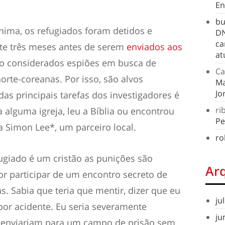
En
bu
ima, os refugiados foram detidos e
DN
ca
nte três meses antes de serem
enviados aos
at
são considerados espiões em busca de
Ca
rte-coreanas. Por isso, são alvos
Ma
Jo
das principais tarefas dos investigadores é
ri
a alguma igreja, leu a Bíblia ou encontrou
Pe
ta
Simon Lee
*, um parceiro local.
ro
ugiado é um cristão as punições são
Ar
or participar de um encontro secreto de
s. Sabia que teria que mentir, dizer que eu
ju
 por acidente. Eu seria severamente
ju
 enviariam para um campo de prisão sem