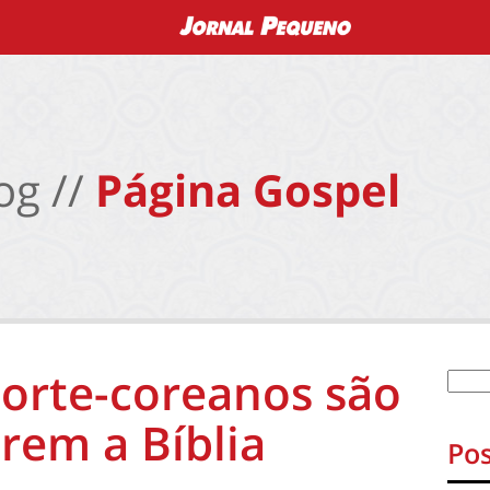
og //
Página Gospel
orte-coreanos são
erem a Bíblia
Pos