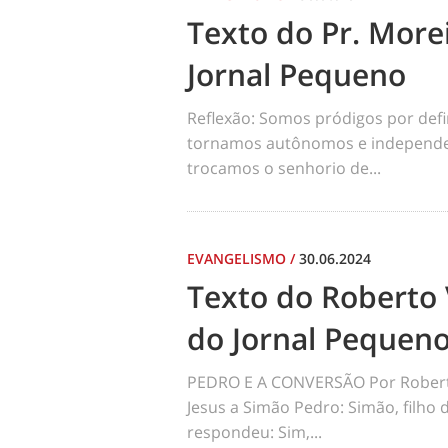
Texto do Pr. Morei
Jornal Pequeno
Reflexão: Somos pródigos por def
tornamos autônomos e independen
trocamos o senhorio de...
EVANGELISMO
/
30.06.2024
Texto do Roberto 
do Jornal Pequen
PEDRO E A CONVERSÃO Por Robert
Jesus a Simão Pedro: Simão, filho
respondeu: Sim,...