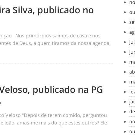
no
ra Silva, publicado no
ou
se
ag
inição Nos primórdios saímos de casa e nos
ju
tes de Deus, a quem tiramos da nossa agenda,
ju
ma
ab
ma
Veloso, publicado na PG
fe
o
ja
de
o Veloso “Depois de terem comido, perguntou
no
 de João, amas-me mais do que estes outros? Ele
ou