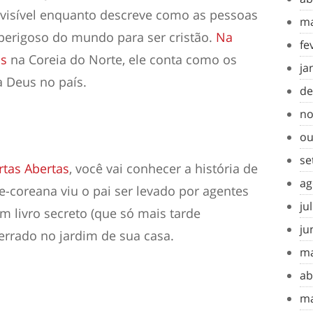
 visível enquanto descreve como as pessoas
ma
perigoso do mundo para ser cristão.
Na
fe
us
na Coreia do Norte, ele conta como os
ja
a Deus no país.
de
no
ou
se
rtas Abertas
, você vai conhecer a história de
ag
-coreana viu o pai ser levado por agentes
ju
 livro secreto (que só mais tarde
ju
terrado no jardim de sua casa.
ma
ab
ma