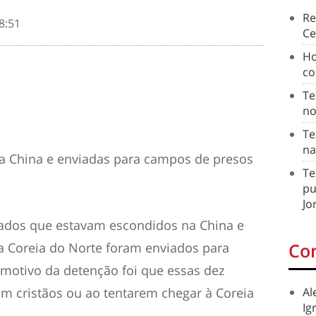
Re
8:51
Ce
Ho
co
Te
no
Te
na
a China e enviadas para campos de presos
Te
pu
Jo
iados que estavam escondidos na
China
e
Co
 a
Coreia do Norte
foram enviados para
 motivo da detenção foi que essas dez
m cristãos ou ao tentarem chegar à Coreia
Al
Ig