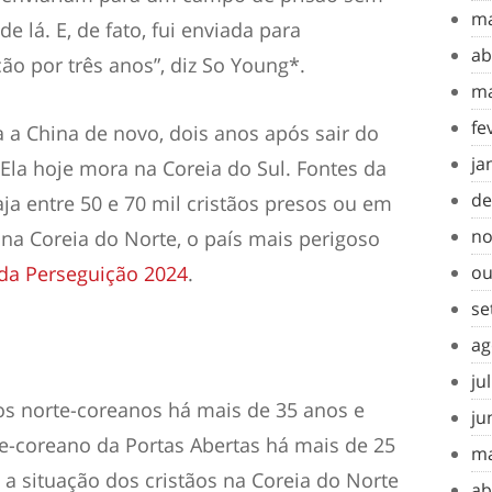
ma
e lá. E, de fato, fui enviada para
ab
ção
por três anos”, diz So Young*.
ma
fe
a a China de novo, dois anos após sair do
ja
la hoje mora na Coreia do Sul. Fontes da
de
ja entre 50 e 70 mil cristãos presos ou em
no
na Coreia do Norte, o país mais perigoso
 da Perseguição 2024
.
ou
se
ag
ju
os norte-coreanos há mais de 35 anos e
ju
te-coreano da Portas Abertas há mais de 25
ma
a situação dos cristãos na Coreia do Norte
ab