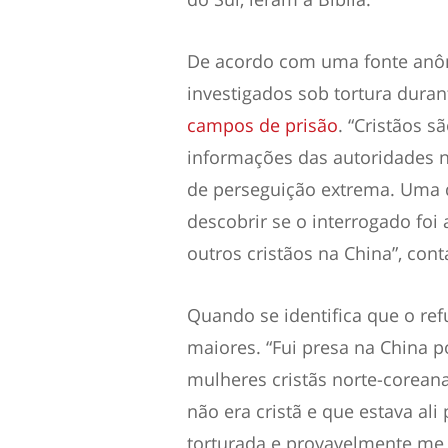
De acordo com uma fonte anôn
investigados sob tortura dura
campos de prisão
. “Cristãos 
informações das autoridades no
de
perseguição extrema
. Uma 
descobrir se o interrogado foi 
outros cristãos na China”, con
Quando se identifica que o ref
maiores. “Fui presa na China p
mulheres cristãs norte-coreana
não era cristã e que estava ali
torturada e provavelmente me