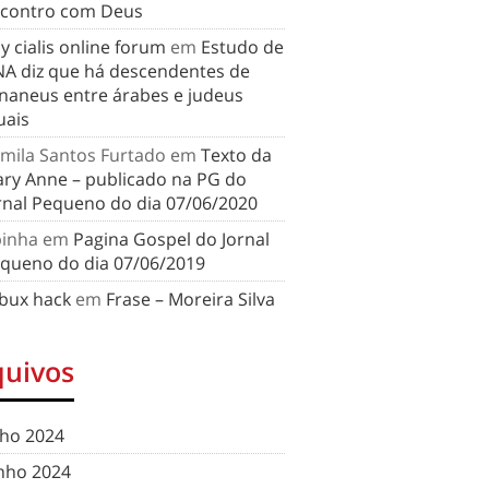
contro com Deus
y cialis online forum
em
Estudo de
A diz que há descendentes de
naneus entre árabes e judeus
uais
mila Santos Furtado
em
Texto da
ry Anne – publicado na PG do
rnal Pequeno do dia 07/06/2020
binha
em
Pagina Gospel do Jornal
queno do dia 07/06/2019
bux hack
em
Frase – Moreira Silva
quivos
lho 2024
nho 2024