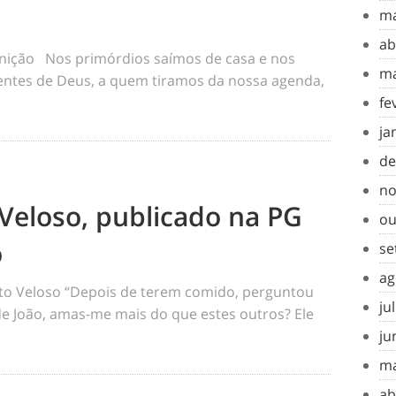
ma
ab
inição Nos primórdios saímos de casa e nos
ma
tes de Deus, a quem tiramos da nossa agenda,
fe
ja
de
no
Veloso, publicado na PG
ou
o
se
ag
o Veloso “Depois de terem comido, perguntou
ju
 de João, amas-me mais do que estes outros? Ele
ju
ma
ab