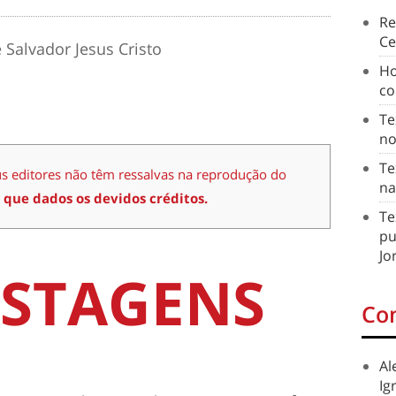
Re
Ce
 Salvador Jesus Cristo
Ho
co
Te
no
Te
us editores não têm ressalvas na reprodução do
na
 que dados os devidos créditos.
Te
pu
Jo
STAGENS
Co
Al
Ig