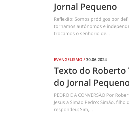
Jornal Pequeno
Reflexão: Somos pródigos por def
tornamos autônomos e independen
trocamos o senhorio de...
EVANGELISMO
/
30.06.2024
Texto do Roberto 
do Jornal Pequen
PEDRO E A CONVERSÃO Por Robert
Jesus a Simão Pedro: Simão, filho
respondeu: Sim,...