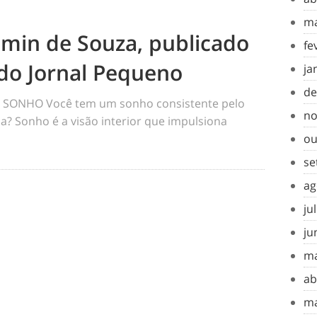
ma
amin de Souza, publicado
fe
do Jornal Pequeno
ja
de
SONHO Você tem um sonho consistente pelo
no
a? Sonho é a visão interior que impulsiona
ou
se
ag
ju
ju
ma
ab
ma