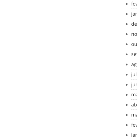
fe
ja
de
no
ou
se
ag
ju
ju
ma
ab
ma
fe
ja