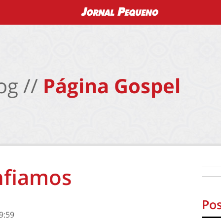
og //
Página Gospel
nfiamos
Pos
9:59