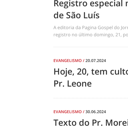
Registro especial 
de São Luís
A editoria da Pagina Gospel do Jo
registro no último domingo, 21, por
EVANGELISMO
/
20.07.2024
Hoje, 20, tem cul
Pr. Leone
EVANGELISMO
/
30.06.2024
Texto do Pr. Morei