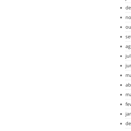
de
no
ou
se
ag
ju
ju
ma
ab
ma
fe
ja
de