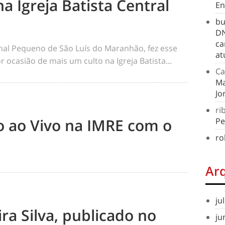
na Igreja Batista Central
En
bu
DN
ca
rnal Pequeno de São Luís do Maranhão, fez esse
at
 ocasião de mais um culto na Igreja Batista...
Ca
Ma
Jo
ri
to ao Vivo na IMRE com o
Pe
ro
Ar
ju
ra Silva, publicado no
ju