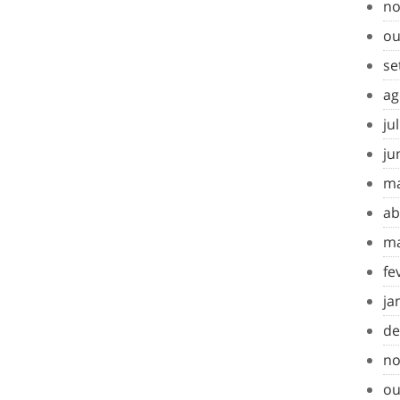
no
ou
se
ag
ju
ju
ma
ab
ma
fe
ja
de
no
ou