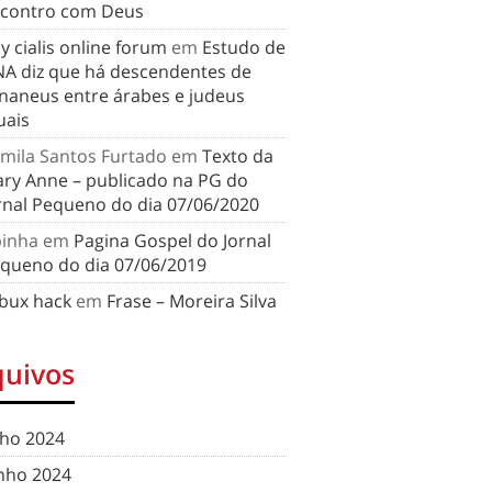
contro com Deus
y cialis online forum
em
Estudo de
A diz que há descendentes de
naneus entre árabes e judeus
uais
mila Santos Furtado
em
Texto da
ry Anne – publicado na PG do
rnal Pequeno do dia 07/06/2020
binha
em
Pagina Gospel do Jornal
queno do dia 07/06/2019
bux hack
em
Frase – Moreira Silva
quivos
lho 2024
nho 2024