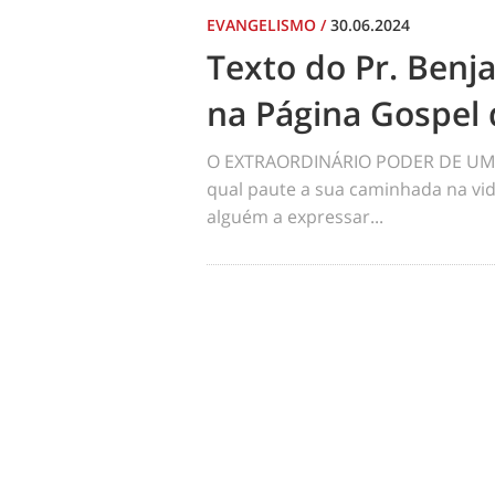
EVANGELISMO
/
30.06.2024
Texto do Pr. Benj
na Página Gospel 
O EXTRAORDINÁRIO PODER DE UM 
qual paute a sua caminhada na vid
alguém a expressar...