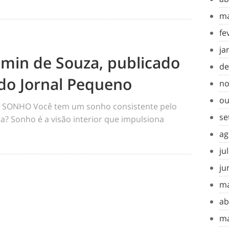
ma
fe
ja
amin de Souza, publicado
de
do Jornal Pequeno
no
ou
SONHO Você tem um sonho consistente pelo
se
a? Sonho é a visão interior que impulsiona
ag
ju
ju
ma
ab
ma