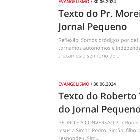
EVANGELISMO
/
30.06.2024
Texto do Pr. Morei
Jornal Pequeno
Reflexão: Somos pródigos por def
tornamos autônomos e independen
trocamos o senhorio de...
EVANGELISMO
/
30.06.2024
Texto do Roberto 
do Jornal Pequen
PEDRO E A CONVERSÃO Por Robert
Jesus a Simão Pedro: Simão, filho
respondeu: Sim,...