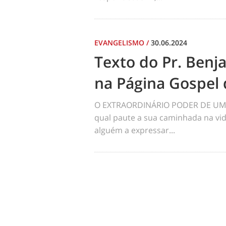
EVANGELISMO
/
30.06.2024
Texto do Pr. Benj
na Página Gospel 
O EXTRAORDINÁRIO PODER DE UM 
qual paute a sua caminhada na vid
alguém a expressar...