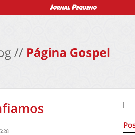
og //
Página Gospel
nfiamos
Pos
5:28