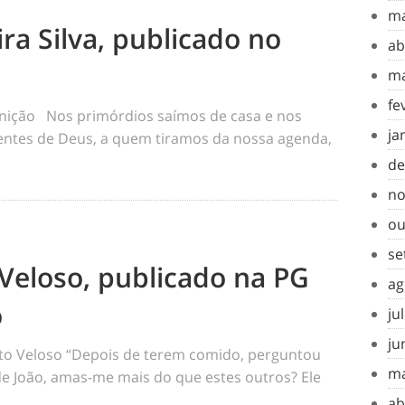
ma
ra Silva, publicado no
ab
ma
fe
inição Nos primórdios saímos de casa e nos
ja
tes de Deus, a quem tiramos da nossa agenda,
de
no
ou
se
Veloso, publicado na PG
ag
o
ju
ju
o Veloso “Depois de terem comido, perguntou
ma
 de João, amas-me mais do que estes outros? Ele
ab