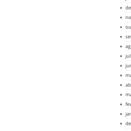
de
no
ou
se
ag
ju
ju
ma
ab
ma
fe
ja
de