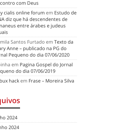
contro com Deus
y cialis online forum
em
Estudo de
A diz que há descendentes de
naneus entre árabes e judeus
uais
mila Santos Furtado
em
Texto da
ry Anne – publicado na PG do
rnal Pequeno do dia 07/06/2020
binha
em
Pagina Gospel do Jornal
queno do dia 07/06/2019
bux hack
em
Frase – Moreira Silva
quivos
lho 2024
nho 2024