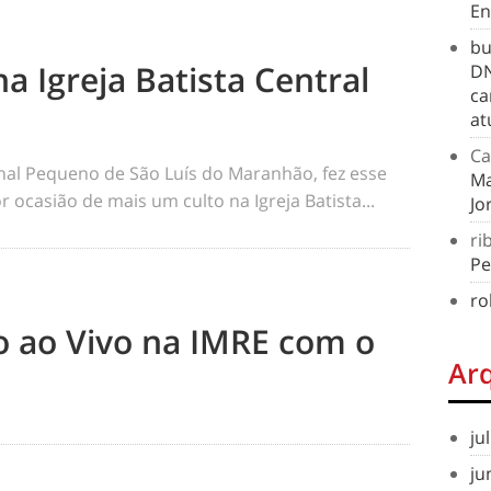
En
bu
na Igreja Batista Central
DN
ca
at
Ca
rnal Pequeno de São Luís do Maranhão, fez esse
Ma
 ocasião de mais um culto na Igreja Batista...
Jo
ri
Pe
ro
to ao Vivo na IMRE com o
Ar
ju
ju