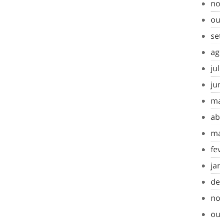
no
ou
se
ag
ju
ju
ma
ab
ma
fe
ja
de
no
ou