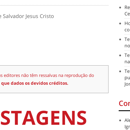
Re
Ce
 Salvador Jesus Cristo
Ho
co
Te
no
Te
na
Te
us editores não têm ressalvas na reprodução do
pu
 que dados os devidos créditos.
Jo
Co
STAGENS
Al
Ig