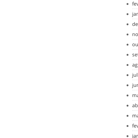
fe
ja
de
no
ou
se
ag
ju
ju
ma
ab
ma
fe
ja