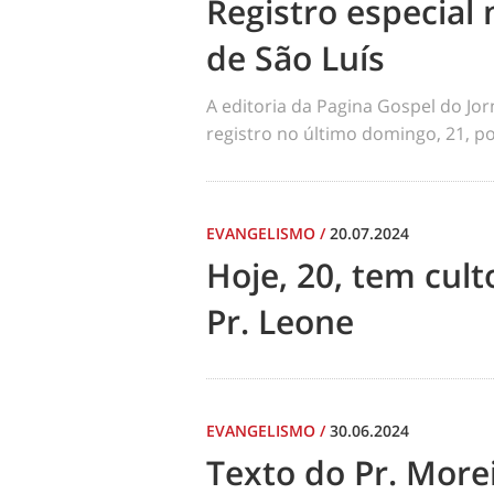
Registro especial 
de São Luís
A editoria da Pagina Gospel do Jo
registro no último domingo, 21, por
EVANGELISMO
/
20.07.2024
Hoje, 20, tem cul
Pr. Leone
EVANGELISMO
/
30.06.2024
Texto do Pr. Morei