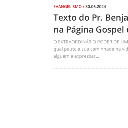
EVANGELISMO
/
30.06.2024
Texto do Pr. Benj
na Página Gospel 
O EXTRAORDINÁRIO PODER DE UM 
qual paute a sua caminhada na vid
alguém a expressar...