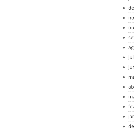
de
no
ou
se
ag
ju
ju
ma
ab
ma
fe
ja
de