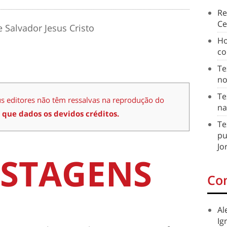
Re
Ce
 Salvador Jesus Cristo
Ho
co
Te
no
Te
us editores não têm ressalvas na reprodução do
na
 que dados os devidos créditos.
Te
pu
Jo
STAGENS
Co
Al
Ig