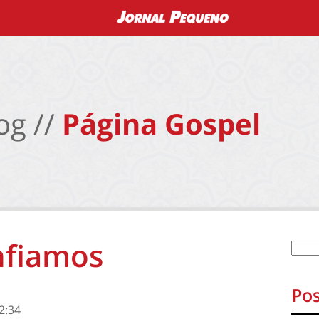
og //
Página Gospel
nfiamos
Pos
2:34