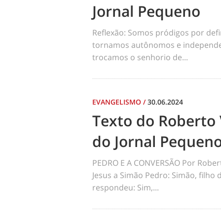
Jornal Pequeno
Reflexão: Somos pródigos por def
tornamos autônomos e independen
trocamos o senhorio de...
EVANGELISMO
/
30.06.2024
Texto do Roberto 
do Jornal Pequen
PEDRO E A CONVERSÃO Por Robert
Jesus a Simão Pedro: Simão, filho
respondeu: Sim,...