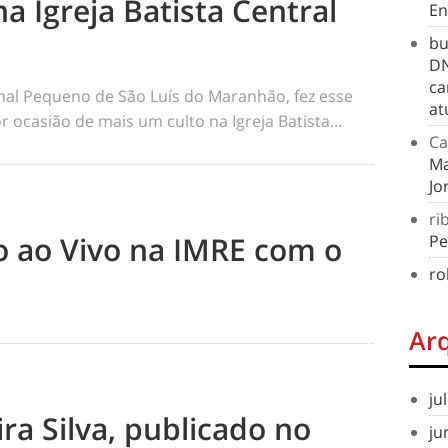
na Igreja Batista Central
En
bu
DN
ca
rnal Pequeno de São Luís do Maranhão, fez esse
at
 ocasião de mais um culto na Igreja Batista...
Ca
Ma
Jo
ri
to ao Vivo na IMRE com o
Pe
ro
Ar
ju
ra Silva, publicado no
ju