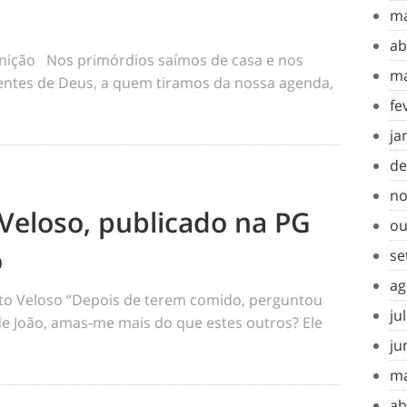
ma
ab
inição Nos primórdios saímos de casa e nos
ma
tes de Deus, a quem tiramos da nossa agenda,
fe
ja
de
no
Veloso, publicado na PG
ou
o
se
ag
o Veloso “Depois de terem comido, perguntou
ju
 de João, amas-me mais do que estes outros? Ele
ju
ma
ab