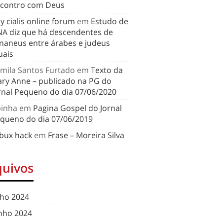
contro com Deus
y cialis online forum
em
Estudo de
A diz que há descendentes de
naneus entre árabes e judeus
uais
mila Santos Furtado
em
Texto da
ry Anne – publicado na PG do
rnal Pequeno do dia 07/06/2020
binha
em
Pagina Gospel do Jornal
queno do dia 07/06/2019
bux hack
em
Frase – Moreira Silva
quivos
lho 2024
nho 2024