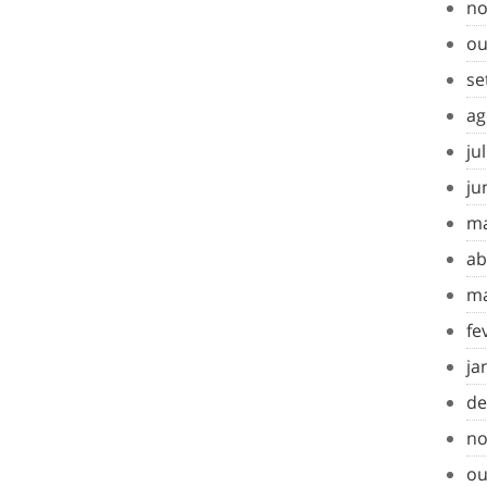
no
ou
se
ag
ju
ju
ma
ab
ma
fe
ja
de
no
ou