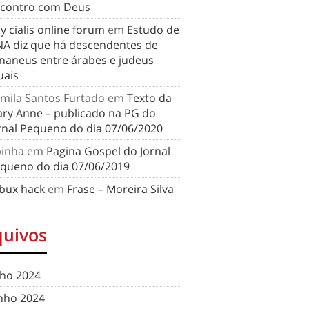
contro com Deus
y cialis online forum
em
Estudo de
A diz que há descendentes de
naneus entre árabes e judeus
uais
mila Santos Furtado
em
Texto da
ry Anne – publicado na PG do
rnal Pequeno do dia 07/06/2020
binha
em
Pagina Gospel do Jornal
queno do dia 07/06/2019
bux hack
em
Frase – Moreira Silva
quivos
lho 2024
nho 2024