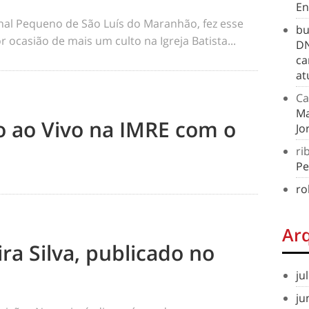
En
rnal Pequeno de São Luís do Maranhão, fez esse
bu
 ocasião de mais um culto na Igreja Batista...
DN
ca
at
Ca
Ma
to ao Vivo na IMRE com o
Jo
ri
Pe
ro
Ar
ra Silva, publicado no
ju
ju