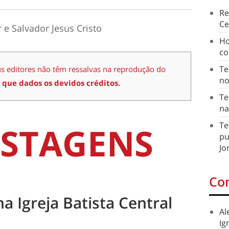
Re
Ce
e Salvador Jesus Cristo
Ho
co
Te
us editores não têm ressalvas na reprodução do
no
 que dados os devidos créditos.
Te
na
STAGENS
Te
pu
Jo
Co
na Igreja Batista Central
Al
Ig