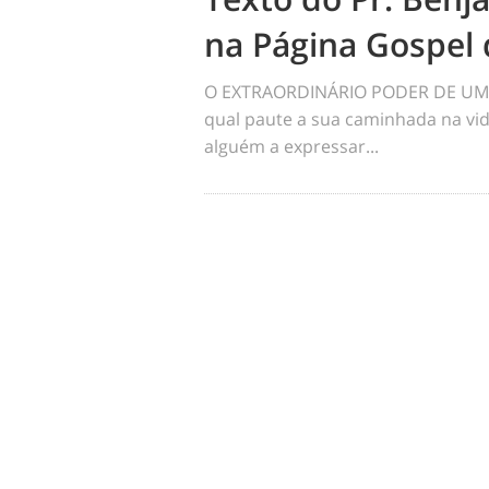
na Página Gospel 
O EXTRAORDINÁRIO PODER DE UM 
qual paute a sua caminhada na vid
alguém a expressar...