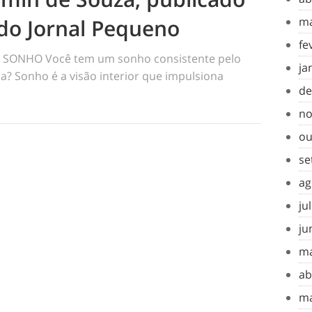
do Jornal Pequeno
ma
fe
SONHO Você tem um sonho consistente pelo
ja
a? Sonho é a visão interior que impulsiona
de
no
ou
se
ag
ju
ju
ma
ab
ma