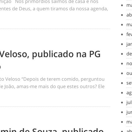
inição Nos primórdios saímos de casa e nos
ma
tes de Deus, a quem tiramos da nossa agenda,
ab
ma
fe
ja
Veloso, publicado na PG
de
o
no
ou
o Veloso “Depois de terem comido, perguntou
se
 de João, amas-me mais do que estes outros? Ele
ag
ju
ju
ma
amin de Souza, publicado
ab