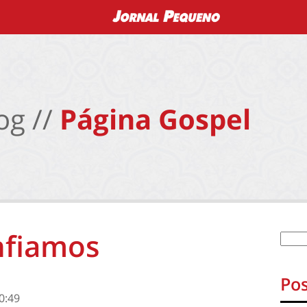
og //
Página Gospel
nfiamos
Pos
0:49