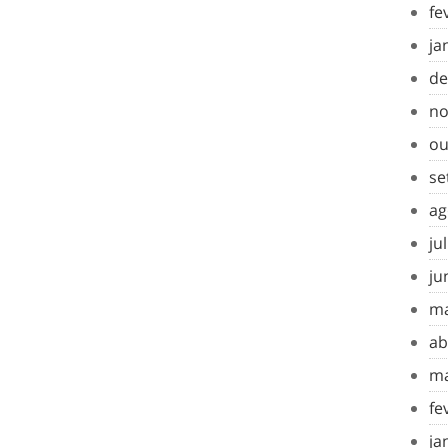
fe
ja
de
no
ou
se
ag
ju
ju
ma
ab
ma
fe
ja