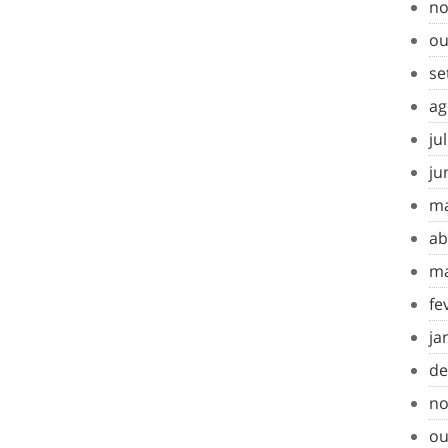
no
ou
se
ag
ju
ju
ma
ab
ma
fe
ja
de
no
ou