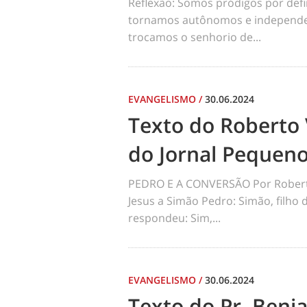
Reflexão: Somos pródigos por def
tornamos autônomos e independen
trocamos o senhorio de...
EVANGELISMO
/
30.06.2024
Texto do Roberto 
do Jornal Pequen
PEDRO E A CONVERSÃO Por Robert
Jesus a Simão Pedro: Simão, filho
respondeu: Sim,...
EVANGELISMO
/
30.06.2024
Texto do Pr. Benj