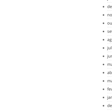
de
no
ou
se
ag
ju
ju
ma
ab
ma
fe
ja
de