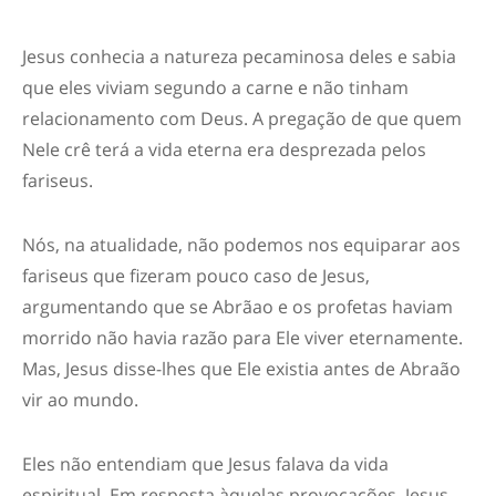
Jesus conhecia a natureza pecaminosa deles e sabia
que eles viviam segundo a carne e não tinham
relacionamento com Deus. A pregação de que quem
Nele crê terá a vida eterna era desprezada pel
os
fariseus.
Nós, na atualidade, não podemos nos equiparar aos
fariseus
qu
e
f
izeram
pouco caso de Jesus
,
argumentando que se Abrãao e os profetas haviam
morrido não havia razão para Ele viver eternamente.
Mas, Jesus disse-lhes que Ele existia antes de Abraão
vir ao mundo.
Eles não entendiam que Jesus falava da vida
espiritual. Em resposta àquelas provocações
,
Jesus