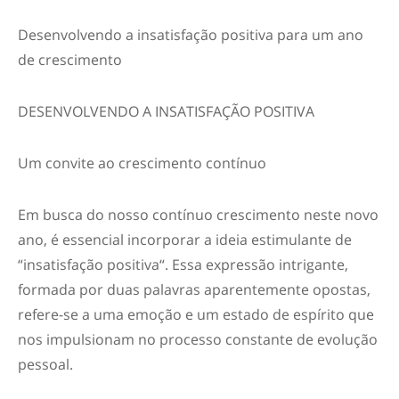
Desenvolvendo a
i
nsatisfação
p
ositiva para um
a
no
de
c
rescimento
DESENVOLVENDO A
I
NSATISFAÇÃO
P
OSITIVA
Um
c
onvite ao
c
rescimento
c
ontínuo
Em busca do nosso contínuo crescimento neste novo
ano, é essencial incorporar a ideia estimulante de
“
insatisfação positiva
“. Essa expressão intrigante,
formada por duas palavras aparentemente opostas,
refere-se a uma emoção e um estado de espírito que
nos impulsionam no processo constante de evolução
pessoal.