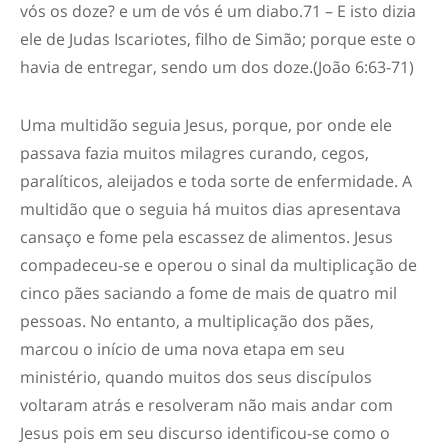
vós os doze? e um de vós é um diabo.71 – E isto dizia
ele de Judas
Iscariotes
, filho de Simão; porque este o
havia de entregar, sendo um dos doze.(João 6:63-71)
Uma multidão seguia Jesus, porque
,
por onde
ele
passava
fazia muitos milagres curando, cegos,
paralíticos
, a
leijados
e toda sorte de enfermidade. A
multidão que o seg
uia há muitos dias apresentava
cansaço e
fome pela
escassez de alimento
s
. Jesus
compadeceu-se e operou o sinal da multiplicação de
cinco pães saciando a fome de mais de quatro mil
pessoas.
No entanto, a multiplicação dos pães,
marcou o início de uma nova etapa em seu
ministério, quando muitos dos seus discípulos
voltaram atrás e resolveram não mais andar com
Jesus
pois em seu discurso identificou-se como o