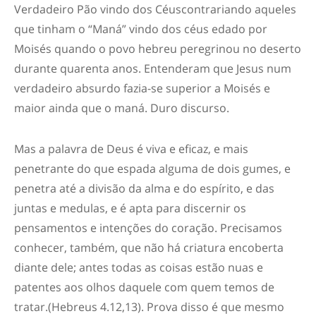
Verdadeiro Pão vindo dos Céus
contrariando aqueles
que tinham o “Maná”
vindo dos céus e
dado por
Moisés quando o povo hebreu peregrinou
no deserto
durante
quarenta anos
.
Entenderam que Jesus num
verdadeiro absurdo fazia-se superior a Moisés e
maior ainda que o maná.
Duro discurso.
Mas a palavra de Deus é viva e eficaz, e mais
penetrante do que espada alguma de dois gumes, e
penetra até a divisão da alma e do espírito, e das
juntas e medulas, e é apta para discernir os
pen
samentos e intenções do coração
. Precisamos
conhecer
, também,
que não há criatura encoberta
diante dele; antes todas as coisas estão nuas e
patentes aos olhos daquele com quem temos de
tratar.(Hebreus 4.
12,
13)
. Prova disso é que mesmo