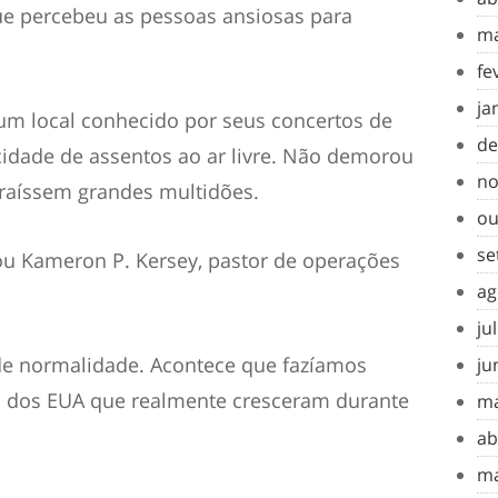
que percebeu as pessoas ansiosas para
ma
fe
ja
um local conhecido por seus concertos de
de
idade de assentos ao ar livre. Não demorou
no
traíssem grandes multidões.
ou
se
u Kameron P. Kersey, pastor de operações
ag
ju
de normalidade. Acontece que fazíamos
ju
s dos EUA que realmente cresceram durante
ma
ab
ma