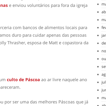
ma
anas
e enviou voluntários para fora da igreja
ab
ma
arceria com bancos de alimentos locais para
fe
hamos duro para cuidar apenas das pessoas
ja
olly Thrasher, esposa de Matt e copastora da
de
no
ou
se
ag
r um
culto de Páscoa
ao ar livre naquele ano
ju
pareceram.
ju
ma
bou por ser uma das melhores Páscoas que já
ab