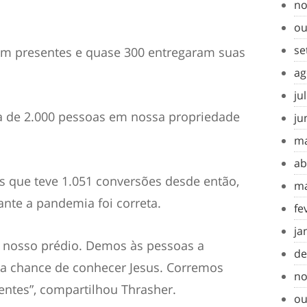
no
ou
se
am presentes e quase 300 entregaram suas
ag
ju
a de 2.000 pessoas em nossa propriedade
ju
ma
ab
 que teve 1.051 conversões desde então,
ma
nte a pandemia foi correta.
fe
ja
do nosso prédio. Demos às pessoas a
de
a chance de conhecer Jesus. Corremos
no
ntes”, compartilhou Thrasher.
ou