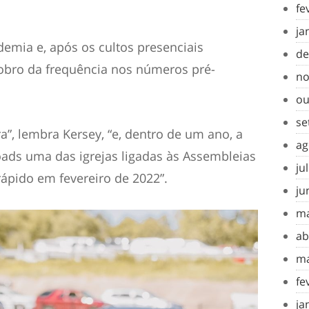
fe
ja
demia e, após os cultos presenciais
de
dobro da frequência nos números pré-
no
ou
se
”, lembra Kersey, “e, dentro de um ano, a
ag
ds uma das igrejas ligadas às Assembleias
ju
ápido em fevereiro de 2022”.
ju
ma
ab
ma
fe
ja