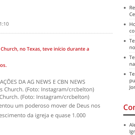
Re
Ce
1:10
Ho
co
Te
no
hurch, no Texas, teve início durante a
Te
na
os.
Te
pu
AÇÕES DA AG NEWS E CBN NEWS
Jo
Church. (Foto: Instagram/crcbelton)
entou um poderoso mover de Deus nos
Co
escimento da igreja e quase 1.000
Al
Ig