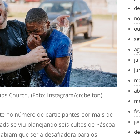
de
no
ou
se
ag
ju
ju
ma
ab
ds Church. (Foto: Instagram/crcbelton)
ma
fe
e no número de participantes por mais de
ja
ads se viu planejando seis cultos de Páscoa
de
sabiam que seria desafiadora para os