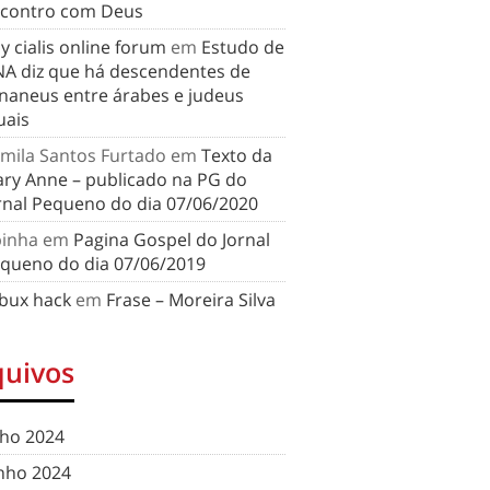
contro com Deus
y cialis online forum
em
Estudo de
A diz que há descendentes de
naneus entre árabes e judeus
uais
mila Santos Furtado
em
Texto da
ry Anne – publicado na PG do
rnal Pequeno do dia 07/06/2020
binha
em
Pagina Gospel do Jornal
queno do dia 07/06/2019
bux hack
em
Frase – Moreira Silva
quivos
lho 2024
nho 2024