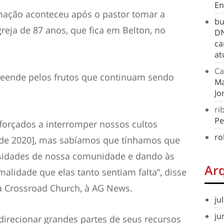
En
rmação aconteceu após o pastor tomar a
bu
greja de 87 anos, que fica em Belton, no
DN
ca
at
Ca
eende pelos frutos que continuam sendo
Ma
Jo
ri
Pe
forçados a interromper nossos cultos
ro
 [de 2020], mas sabíamos que tínhamos que
sidades de nossa comunidade e dando às
Ar
lidade que elas tanto sentiam falta”, disse
da Crossroad Church, à AG News.
ju
ju
edirecionar grandes partes de seus recursos