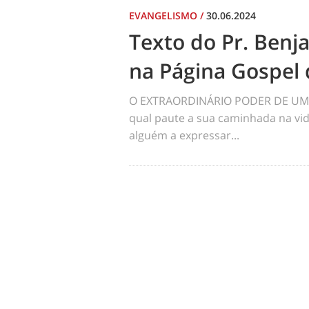
EVANGELISMO
/
30.06.2024
Texto do Pr. Benj
na Página Gospel 
O EXTRAORDINÁRIO PODER DE UM 
qual paute a sua caminhada na vid
alguém a expressar...