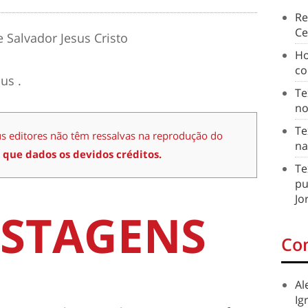
Re
Ce
 Salvador Jesus Cristo
Ho
co
us .
Te
no
Te
us editores não têm ressalvas na reprodução do
na
 que dados os devidos créditos.
Te
pu
Jo
STAGENS
Co
Al
Ig