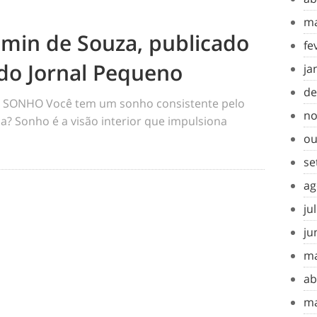
ma
amin de Souza, publicado
fe
do Jornal Pequeno
ja
de
SONHO Você tem um sonho consistente pelo
no
a? Sonho é a visão interior que impulsiona
ou
se
ag
ju
ju
ma
ab
ma