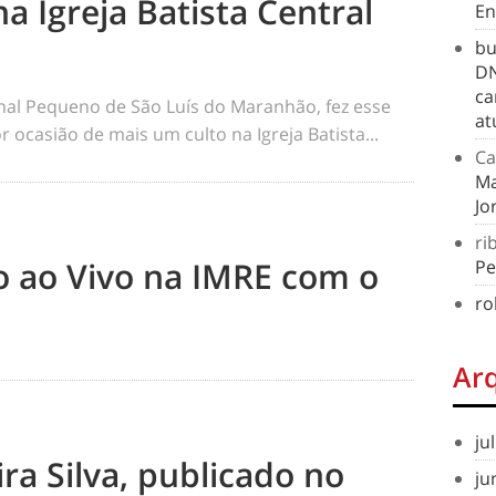
na Igreja Batista Central
En
bu
DN
ca
rnal Pequeno de São Luís do Maranhão, fez esse
at
 ocasião de mais um culto na Igreja Batista...
Ca
Ma
Jo
ri
to ao Vivo na IMRE com o
Pe
ro
Ar
ju
ra Silva, publicado no
ju