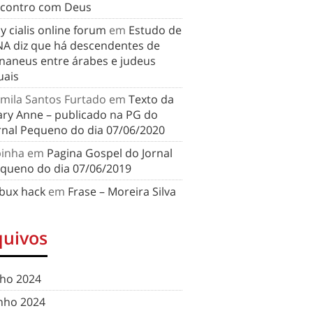
contro com Deus
y cialis online forum
em
Estudo de
A diz que há descendentes de
naneus entre árabes e judeus
uais
mila Santos Furtado
em
Texto da
ry Anne – publicado na PG do
rnal Pequeno do dia 07/06/2020
binha
em
Pagina Gospel do Jornal
queno do dia 07/06/2019
bux hack
em
Frase – Moreira Silva
quivos
lho 2024
nho 2024