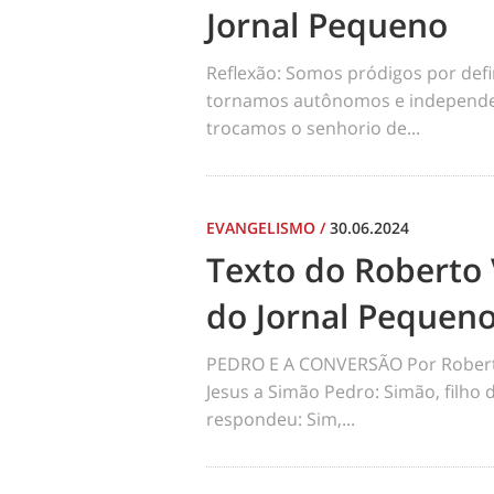
Jornal Pequeno
Reflexão: Somos pródigos por def
tornamos autônomos e independen
trocamos o senhorio de...
EVANGELISMO
/
30.06.2024
Texto do Roberto 
do Jornal Pequen
PEDRO E A CONVERSÃO Por Robert
Jesus a Simão Pedro: Simão, filho
respondeu: Sim,...