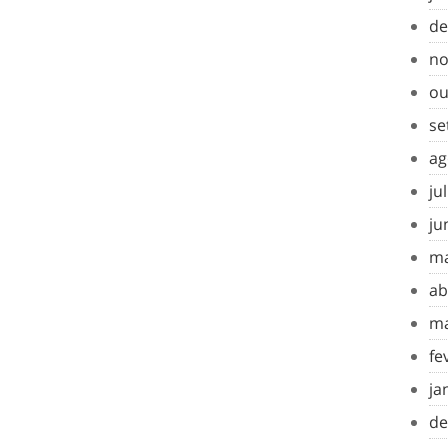
de
no
ou
se
ag
ju
ju
ma
ab
ma
fe
ja
de