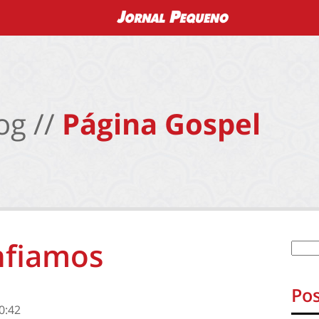
og //
Página Gospel
nfiamos
Pos
0:42