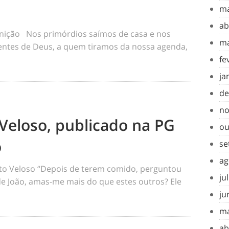
ma
ab
inição Nos primórdios saímos de casa e nos
ma
tes de Deus, a quem tiramos da nossa agenda,
fe
ja
de
no
Veloso, publicado na PG
ou
o
se
ag
o Veloso “Depois de terem comido, perguntou
ju
 de João, amas-me mais do que estes outros? Ele
ju
ma
ab