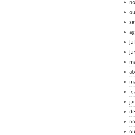
no
ou
se
ag
ju
ju
ma
ab
ma
fe
ja
de
no
ou