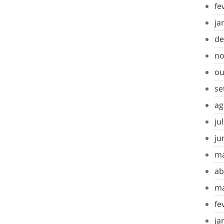
fe
ja
de
no
ou
se
ag
ju
ju
ma
ab
ma
fe
ja