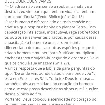
DEUS QUER QUE VIVAMOS
“ – O ladrão não vem senão a roubar, a matar, e a
destruir; eu vim para que tenham vida, e a tenham
com abundância.”(Texto Bíblico João 10:1-18)
O ser humano é diferenciado de toda espécie de
criatura que respira e habita no planeta Terra. Com
capacitação intelectual, indiscutível, rege sobre todos
os outros seres viventes criados, e, por causa dessa
capacitação o homem é um ser dominante,
diferenciado de todas as outras espécies porque foi
criado homem e mulher, para frutificar, multiplicar,
encher a terra e sujeitá-la, segundo a ordem de Deus
que os criou à sua imagem (Gn 1.27).
A única resposta que a Bíblia dá para perguntas do
tipo: “De onde vim, aonde estou e para onde vou?”,
está em Eclesiastes 3.11, Tudo fez Deus formoso …
também, pôs a eternidade no coração do homem,
sem que este possa descobrir as obras que Deus fez
desde o início ao fim.
Portanto, Deus colocou a eternidade no coração do
homem que, sem saber, anseia e clama