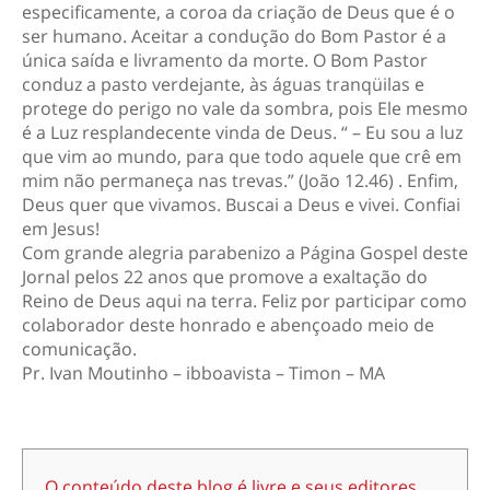
especificamente, a coroa da criação de Deus que é o
ser humano. Aceitar a condução do Bom Pastor é a
única saída e livramento da morte. O Bom Pastor
conduz a pasto verdejante, às águas tranqüilas e
protege do perigo no vale da sombra, pois Ele mesmo
é a Luz resplandecente vinda de Deus. “ – Eu sou a luz
que vim ao mundo, para que todo aquele que crê em
mim não permaneça nas trevas.” (João 12.46) . Enfim,
Deus quer que vivamos. Buscai a Deus e vivei. Confiai
em Jesus!
Com grande alegria parabenizo a Página Gospel deste
Jornal pelos 22 anos que promove a exaltação do
Reino de Deus aqui na terra. Feliz por participar como
colaborador deste honrado e abençoado meio de
comunicação.
Pr. Ivan Moutinho – ibboavista – Timon – MA
O conteúdo deste blog é livre e seus editores