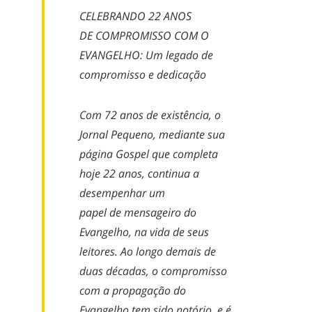
CELEBRANDO 22
A
NOS
DE
C
OMPROMISSO COM O
EVANGELHO:
Um
legado de
compromisso e dedicação
Com 72 anos
de existência, o
Jornal Pequeno,
mediante
sua
página Gospel que completa
hoje 22 anos, continua a
desempenhar um
papel
de
mensageiro do
Evangelho, na vida de seus
leitores. Ao longo d
e
mais de
duas décadas, o compromisso
com a propagação do
Evangelho tem sido
notório
, e é