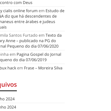
contro com Deus
y cialis online forum
em
Estudo de
A diz que há descendentes de
naneus entre árabes e judeus
uais
mila Santos Furtado
em
Texto da
ry Anne – publicado na PG do
rnal Pequeno do dia 07/06/2020
binha
em
Pagina Gospel do Jornal
queno do dia 07/06/2019
bux hack
em
Frase – Moreira Silva
quivos
lho 2024
nho 2024