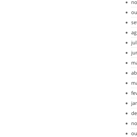
no
ou
se
ag
ju
ju
ma
ab
ma
fe
ja
de
no
ou