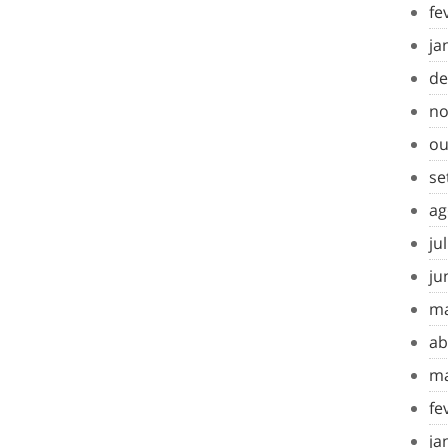
fe
ja
de
no
ou
se
ag
ju
ju
ma
ab
ma
fe
ja