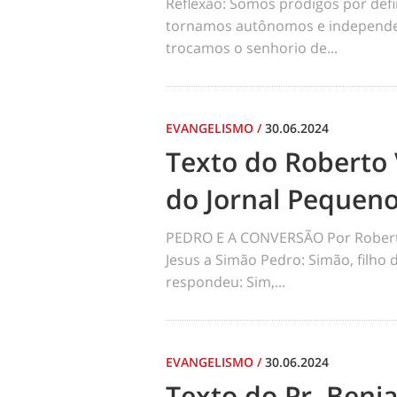
Reflexão: Somos pródigos por def
tornamos autônomos e independen
trocamos o senhorio de...
EVANGELISMO
/
30.06.2024
Texto do Roberto 
do Jornal Pequen
PEDRO E A CONVERSÃO Por Robert
Jesus a Simão Pedro: Simão, filho
respondeu: Sim,...
EVANGELISMO
/
30.06.2024
Texto do Pr. Benj