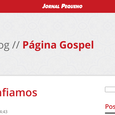
og //
Página Gospel
nfiamos
Pos
4:43