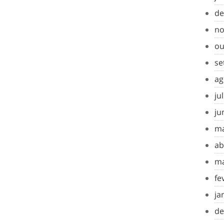
de
no
ou
se
ag
ju
ju
ma
ab
ma
fe
ja
de