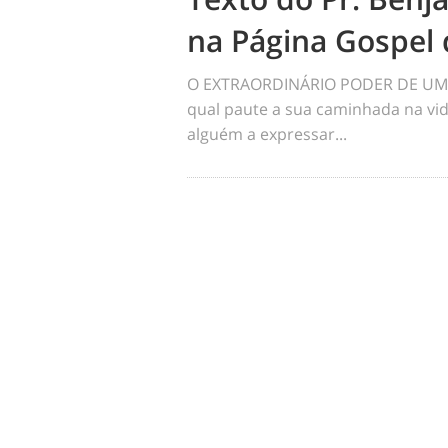
na Página Gospel 
O EXTRAORDINÁRIO PODER DE UM 
qual paute a sua caminhada na vid
alguém a expressar...