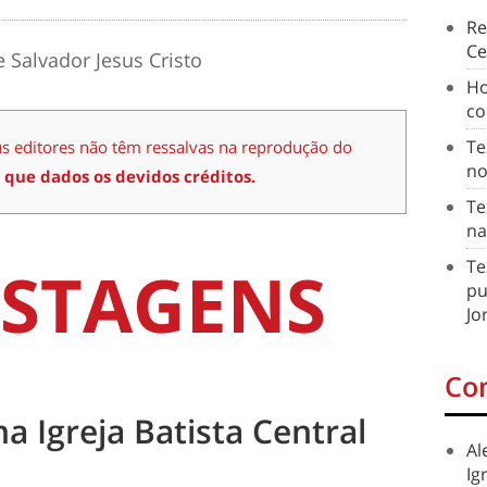
Re
Ce
 Salvador Jesus Cristo
Ho
co
Te
us editores não têm ressalvas na reprodução do
no
 que dados os devidos créditos.
Te
na
STAGENS
Te
pu
Jo
Co
na Igreja Batista Central
Al
Ig