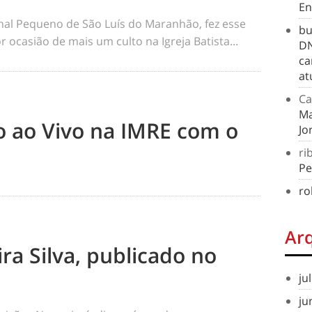
En
rnal Pequeno de São Luís do Maranhão, fez esse
bu
 ocasião de mais um culto na Igreja Batista...
DN
ca
at
Ca
Ma
to ao Vivo na IMRE com o
Jo
ri
Pe
ro
Ar
ra Silva, publicado no
ju
ju