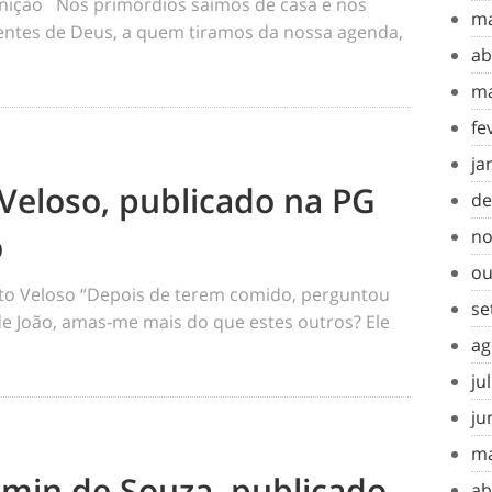
inição Nos primórdios saímos de casa e nos
ma
tes de Deus, a quem tiramos da nossa agenda,
ab
ma
fe
ja
Veloso, publicado na PG
de
o
no
ou
o Veloso “Depois de terem comido, perguntou
se
 de João, amas-me mais do que estes outros? Ele
ag
ju
ju
ma
amin de Souza, publicado
ab