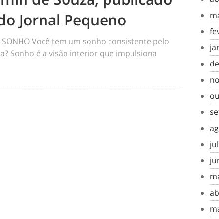
do Jornal Pequeno
ma
fe
SONHO Você tem um sonho consistente pelo
ja
a? Sonho é a visão interior que impulsiona
de
no
ou
se
ag
ju
ju
ma
ab
ma